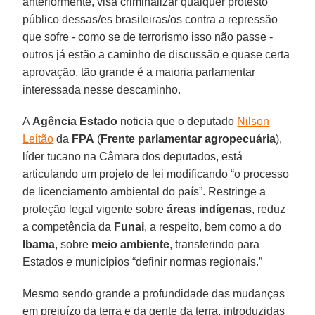
anteriormente, visa criminalizar qualquer protesto
público dessas/es brasileiras/os contra a repressão
que sofre - como se de terrorismo isso não passe -
outros já estão a caminho de discussão e quase certa
aprovação, tão grande é a maioria parlamentar
interessada nesse descaminho.
A
Agência Estado
noticia que o deputado
Nilson
Leitão
da
FPA
(
Frente parlamentar agropecuária
),
líder tucano na Câmara dos deputados, está
articulando um projeto de lei modificando “o processo
de licenciamento ambiental do país”. Restringe a
proteção legal vigente sobre
áreas indígenas
, reduz
a competência da
Funai
, a respeito, bem como a do
Ibama
, sobre
meio ambiente
, transferindo para
Estados
e
municípios “definir normas regionais.”
Mesmo sendo grande a profundidade das mudanças
em prejuízo da terra e da gente da terra, introduzidas