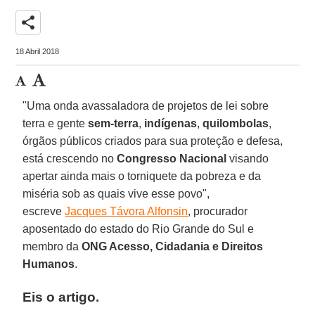
share
18 Abril 2018
"Uma onda avassaladora de projetos de lei sobre
terra e gente
sem-terra
,
indígenas
,
quilombolas
,
órgãos públicos criados para sua proteção e defesa,
está crescendo no
Congresso Nacional
visando
apertar ainda mais o torniquete da pobreza e da
miséria sob as quais vive esse povo",
escreve
Jacques Távora Alfonsin
, procurador
aposentado do estado do Rio Grande do Sul e
membro da
ONG Acesso, Cidadania e Direitos
Humanos
.
Eis o artigo.