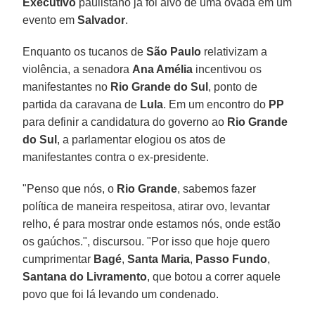
Executivo
paulistano já foi alvo de uma ovada em um
evento em
Salvador
.
Enquanto os tucanos de
São Paulo
relativizam a
violência, a senadora
Ana Amélia
incentivou os
manifestantes no
Rio Grande do Sul
, ponto de
partida da caravana de
Lula
. Em um encontro do
PP
para definir a candidatura do governo ao
Rio Grande
do Sul
, a parlamentar elogiou os atos de
manifestantes contra o ex-presidente.
"Penso que nós, o
Rio Grande
, sabemos fazer
política de maneira respeitosa, atirar ovo, levantar
relho, é para mostrar onde estamos nós, onde estão
os gaúchos.", discursou. "Por isso que hoje quero
cumprimentar
Bagé
,
Santa Maria
,
Passo Fundo
,
Santana do Livramento
, que botou a correr aquele
povo que foi lá levando um condenado.