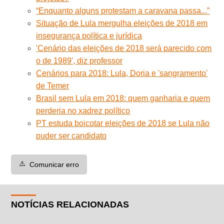
“Enquanto alguns protestam a caravana passa...”
Situação de Lula mergulha eleições de 2018 em
insegurança política e jurídica
'Cenário das eleições de 2018 será parecido com
o de 1989', diz professor
Cenários para 2018: Lula, Doria e 'sangramento'
de Temer
Brasil sem Lula em 2018: quem ganharia e quem
perderia no xadrez político
PT estuda boicotar eleições de 2018 se Lula não
puder ser candidato
⚠️
Comunicar erro
NOTÍCIAS RELACIONADAS