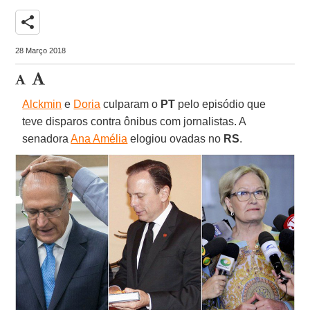
share
28 Março 2018
Alckmin
e
Doria
culparam o
PT
pelo episódio que
teve disparos contra ônibus com jornalistas. A
senadora
Ana Amélia
elogiou ovadas no
RS
.