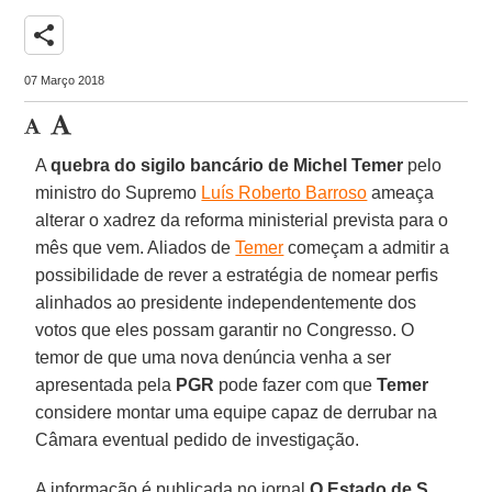
share
07 Março 2018
A
quebra do sigilo bancário de Michel Temer
pelo
ministro do Supremo
Luís Roberto Barroso
ameaça
alterar o xadrez da reforma ministerial prevista para o
mês que vem. Aliados de
Temer
começam a admitir a
possibilidade de rever a estratégia de nomear perfis
alinhados ao presidente independentemente dos
votos que eles possam garantir no Congresso. O
temor de que uma nova denúncia venha a ser
apresentada pela
PGR
pode fazer com que
Temer
considere montar uma equipe capaz de derrubar na
Câmara eventual pedido de investigação.
A informação é publicada no jornal
O Estado de S.