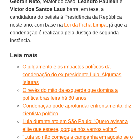
Gebran Neto
, relator do caso,
Leandro Paulsen
e
Victor dos Santos Laus
barra, em tese, a
candidatura do petista à Presidência da República
neste ano, com base na
Lei da Ficha Limpa
, já que a
condenação é realizada pela Justiça de segunda
instância.
Leia mais
O julgamento e os impactos políticos da
condenação do ex-presidente Lula. Algumas
leituras
O revés do mito da esquerda que domina a
política brasileira há 30 anos
Condenação pode aprofundar enfrentamento, diz
cientista político
Lula durante ato em São Paulo: “Quero avisar a
elite que espere, porque nós vamos voltar”
"Lula só não começa a campanha em agosto se o