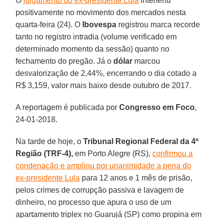
O
julgamento do ex-presidente Lula
interferiu
positivamente no movimento dos mercados nesta
quarta-feira (24). O
Ibovespa
registrou marca recorde
tanto no registro intradia (volume verificado em
determinado momento da sessão) quanto no
fechamento do pregão. Já o
dólar
marcou
desvalorização de 2,44%, encerrando o dia cotado a
R$ 3,159, valor mais baixo desde outubro de 2017.
A reportagem é publicada por
Congresso em Foco
,
24-01-2018.
Na tarde de hoje, o
Tribunal Regional Federal da 4ª
Região
(TRF-4),
em Porto Alegre (RS),
confirmou a
condenação e ampliou por unanimidade a pena do
ex-presidente Lula
para 12 anos e 1 mês de prisão,
pelos crimes de corrupção passiva e lavagem de
dinheiro, no processo que apura o uso de um
apartamento triplex no Guarujá (SP) como propina em