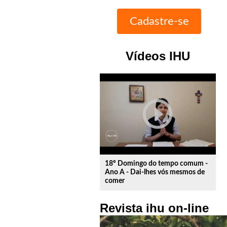
Vídeos IHU
play_circle_outline
18º Domingo do tempo comum -
Ano A - Dai-lhes vós mesmos de
comer
Revista ihu on-line