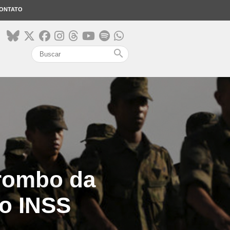
ONTATO
search
 rombo da
do INSS