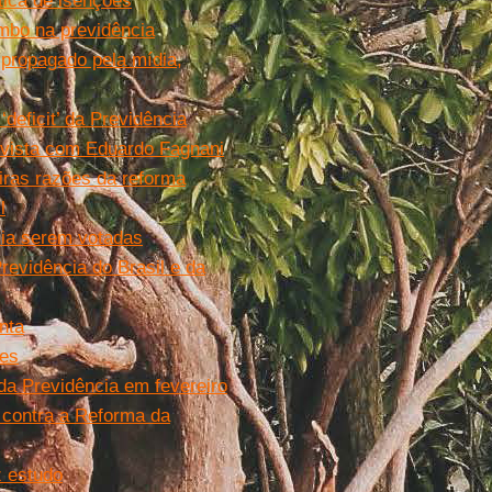
tica de isenções
mbo na previdência
 propagado pela mídia,
deficit’ da Previdência
revista com Eduardo Fagnani
eiras razões da reforma
l
ia serem votadas
revidência do Brasil e da
nta
res
da Previdência em fevereiro
 contra a Reforma da
z estudo