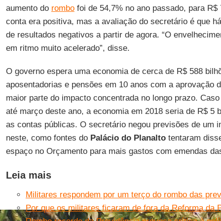
aumento do
rombo
foi de 54,7% no ano passado, para R$ 7
conta era positiva, mas a avaliação do secretário é que h
de resultados negativos a partir de agora. “O envelhecim
em ritmo muito acelerado”, disse.
O governo espera uma economia de cerca de R$ 588 bil
aposentadorias e pensões em 10 anos com a aprovação 
maior parte do impacto concentrada no longo prazo. Caso
até março deste ano, a economia em 2018 seria de R$ 5 b
as contas públicas. O secretário negou previsões de um 
neste, como fontes do
Palácio do Planalto
tentaram disse
espaço no Orçamento para mais gastos com emendas das
Leia mais
Militares respondem por um terço do rombo das pre
Por que os militares ficaram de fora da Reforma da 