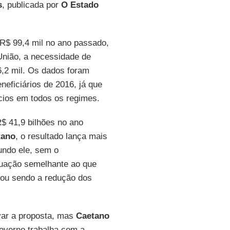
s
, publicada por
O Estado
R$ 99,4 mil no ano passado,
 União, a necessidade de
,2 mil. Os dados foram
neficiários de 2016, já que
cios em todos os regimes.
 41,9 bilhões no ano
tano
, o resultado lança mais
undo ele, sem o
tuação semelhante ao que
bou sendo a redução dos
var a proposta, mas
Caetano
overno trabalha com a