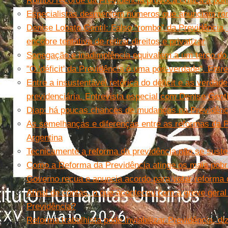
Rombo recorde da Previdência provoca crítica à polí
Especialistas desmentem números que anunciam ro
Denise Lobato Gentil: Falso “rombo” da Previdência,
encobre tentativa de retirar direitos e privatizar
Sonegação e inadimplência equivalem a um terço do ‘
"O 'déficit' da Previdência é uma pós-verdade". Ent
Entre a insustentável retórica do déficit e as verdad
previdenciária. Entrevista especial com Denise Genti
Diap: há poucas chances de mudanças na Previdênc
As semelhanças e diferenças entre as reformas da P
Argentina
Tecnicamente a reforma da previdência não se suste
Como a Reforma da Previdência atinge os mais pob
Governo recua e anuncia acordo para votar reforma 
Afinal de contas, o que aconteceu com a greve geral
Previdência?
Reforma trabalhista pode inviabilizar Previdência, di