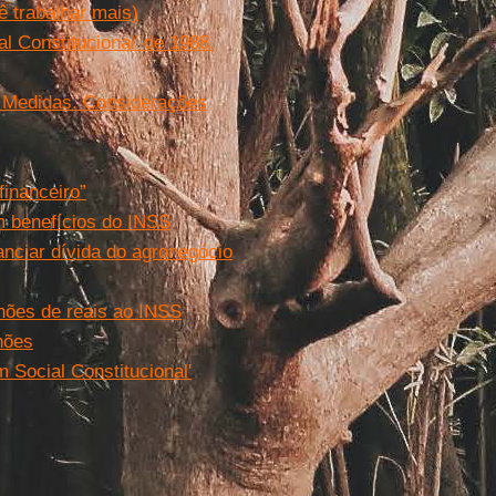
ê trabalhar mais)
l Constitucional' de 1988.
s Medidas. Considerações
financeiro”
em benefícios do INSS
anciar dívida do agronegócio
ões de reais ao INSS
hões
 Social Constitucional'
.