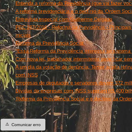
Entenda a reforma da Previdência (que vai fazer voc
A reforma previdenciária e o declínio da 'Ordem Socia
Entrevista especial com Guilherme Delgado
PEC 287/2016 - Reforma da Previdência - Principai
iniciais
Reforma da Previdência Social
“Essa Reforma da Previdência interessa ao sistema 
Com nova lei, trabalhador intermitente pode ficar s
A um dia da votação de denúncia, Temer aceita refin
com INSS
Empresas de deputados e senadores devem 372 milh
Dívidas de empresas com INSS superam R$ 400 bil
'Reforma da Previdência Social e o declínio da Ordem
Revista IHU On-Line Nº. 480
⚠️
Comunicar erro