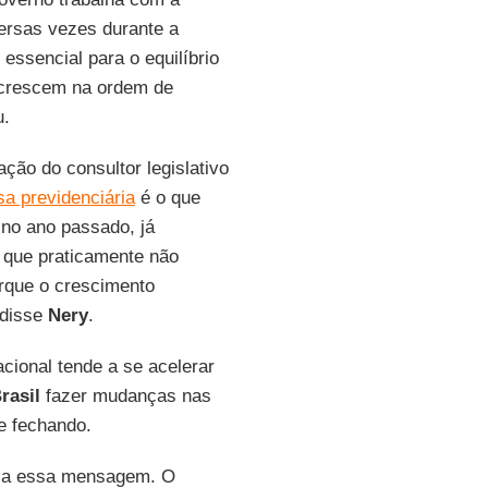
ersas vezes durante a
 essencial para o equilíbrio
 crescem na ordem de
u.
ção do consultor legislativo
a previdenciária
é o que
no ano passado, já
 que praticamente não
orque o crescimento
 disse
Nery
.
cional tende a se acelerar
rasil
fazer mudanças nas
e fechando.
ça essa mensagem. O