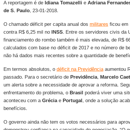
A reportagem é de
Idiana Tomazelli
e
Adriana Fernande
de S. Paulo
, 23-01-2018.
O chamado déficit per capita anual dos
militares
ficou em 
contra R$ 6,25 mil no
INSS
. Entre os servidores civis da
financiamento do rombo também é mais elevada, de R$ 66
calculados com base no déficit de 2017 e no número de be
não há dados mais recentes sobre a quantidade de benefí
Em termos absolutos, o
déficit na Previdência
aumentou R$
passado. Para o secretário de
Previdência
,
Marcelo Cae
um alerta sobre a necessidade de aprovar a reforma. Seg
enfrentamento do problema, o
Brasil
poderá viver uma si
aconteceu com a
Grécia
e
Portugal
, onde a solução aca
benefícios.
O governo ainda não tem os votos necessários para apro
demonstrou confiança na capacidade de negociação. “O g