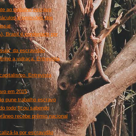
te ao trabalho escravo
táculos e omissões dos
assat
), Brasil é condenado por
 suja” da escravidão
trine a vidraça. Entrevista
capitalismo. Entrevista
ravo em 2015
ão pune trabalho escravo
do todo ficou sabendo
orâneo recebe prêmio nacional
alizá-la por escravidão