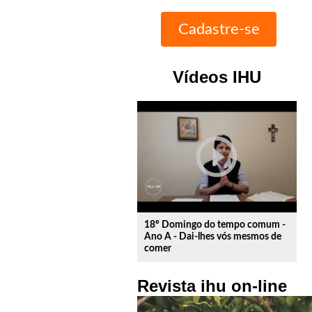
Vídeos IHU
play_circle_outline
18º Domingo do tempo comum -
Ano A - Dai-lhes vós mesmos de
comer
Revista ihu on-line