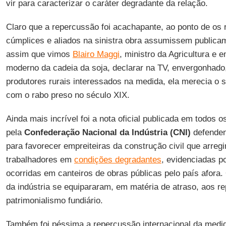
vir para caracterizar o caráter degradante da relação.
Claro que a repercussão foi acachapante, ao ponto de os 
cúmplices e aliados na sinistra obra assumissem publicam
assim que vimos
Blairo Maggi
, ministro da Agricultura e
moderno da cadeia da soja, declarar na TV, envergonhado
produtores rurais interessados na medida, ela merecia o
com o rabo preso no século XIX.
Ainda mais incrível foi a nota oficial publicada em todos
pela
Confederação Nacional da Indústria (CNI)
defenden
para favorecer empreiteiras da construção civil que arr
trabalhadores em
condições degradantes
, evidenciadas p
ocorridas em canteiros de obras públicas pelo país afora.
da indústria se equipararam, em matéria de atraso, aos re
patrimonialismo fundiário.
Também foi péssima a repercussão internacional da medi