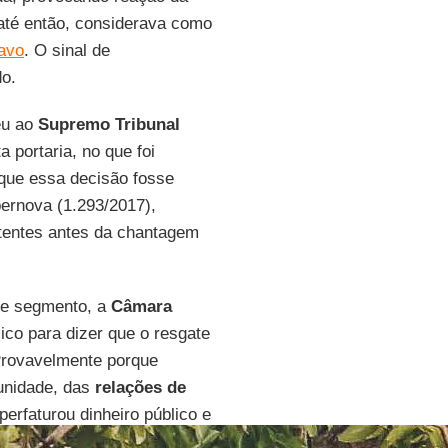
até então, considerava como
ravo
. O sinal de
do.
eu ao
Supremo Tribunal
 portaria, no que foi
 que essa decisão fosse
ernova (1.293/2017),
tentes antes da chantagem
se segmento, a
Câmara
ico para dizer que o resgate
Provavelmente porque
unidade, das
relações de
erfaturou dinheiro público e