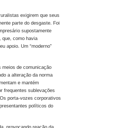
ruralistas exigirem que seus
ente parte do desgaste. Foi
 empresário supostamente
, que, como havia
 seu apoio. Um “moderno”
 os meios de comunicação
do a alteração da norma
egimentam e mantém
or frequentes sublevações
 Os porta-vozes corporativos
presentantes políticos do
da, provocando reação da