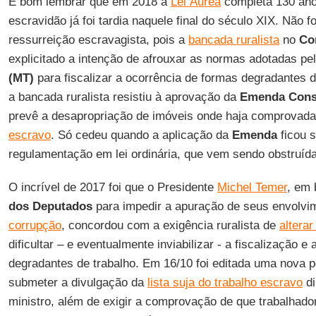
É bom lembrar que em 2018 a
Lei Áurea
completa 130 ano
escravidão já foi tardia naquele final do século XIX. Não fo
ressurreição escravagista, pois a
bancada ruralista
no
Co
explicitado a intenção de afrouxar as normas adotadas pe
(MT)
para fiscalizar a ocorrência de formas degradantes d
a bancada ruralista resistiu à aprovação da
Emenda Const
prevê a desapropriação de imóveis onde haja comprovad
escravo
. Só cedeu quando a aplicação da
Emenda
ficou 
regulamentação em lei ordinária, que vem sendo obstruída
O incrível de 2017 foi que o Presidente
Michel Temer
, em 
dos Deputados
para impedir a apuração de seus envolvi
corrupção
, concordou com a exigência ruralista de
alterar
dificultar – e eventualmente inviabilizar - a fiscalização 
degradantes de trabalho. Em 16/10 foi editada uma nova p
submeter a divulgação da
lista suja do trabalho escravo
d
ministro, além de exigir a comprovação de que trabalhado