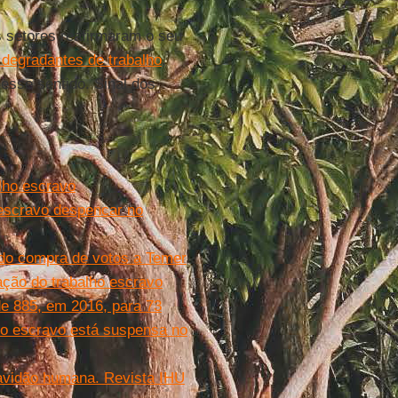
 setores reafirmaram o seu
 degradantes de trabalho
,
esse sentido. Sinal dos
lho escravo
o escravo despencar no
ido compra de votos a Temer
ação do trabalho escravo
e 885, em 2016, para 73
lho escravo está suspensa no
avidão humana. Revista IHU