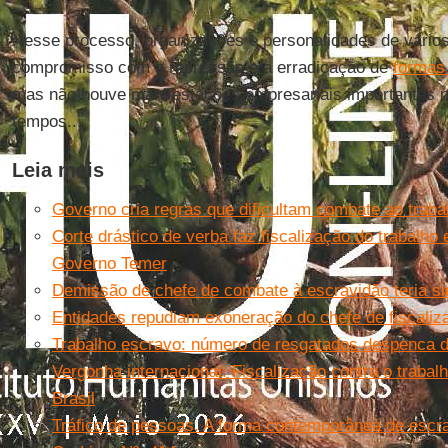
Nesse processo, organizações e personalidades de vários
compromisso com a repressão e a erradicação de
formas
mas não houve manifestações empresariais importantes n
tempos...
Leia mais
Governo cria regras que dificultam combate ao traba
Corte drástico de verba faz fiscalização do trabalh
Governo Temer
Demissão de chefe de combate à escravidão teria s
Entidades repudiam exoneração do chefe de fiscaliz
Trabalho escravo: número de resgatados despenca d
Vergonha internacional. Fiscalização contra o traba
Brasil
Tráfico de pessoas. A forma contemporânea de escr