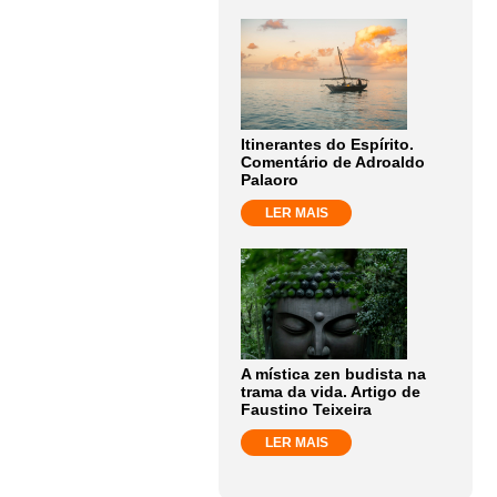
Itinerantes do Espírito.
Comentário de Adroaldo
Palaoro
LER MAIS
A mística zen budista na
trama da vida. Artigo de
Faustino Teixeira
LER MAIS