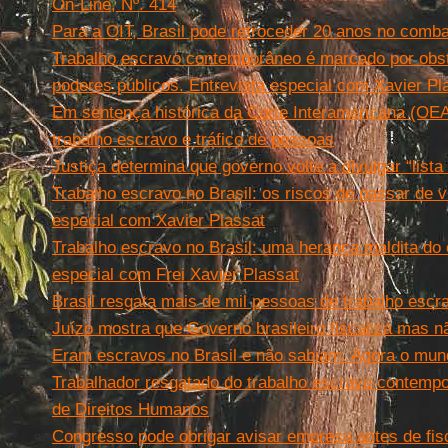
On-Line, Nº. 414
Para a OIT, Brasil pode retroceder 20 anos no comba
Trabalho escravo contemporâneo é marcado por obs
poderes públicos. Entrevista especial com Xavier Pl
Em sentença histórica da Corte Interamericana (OEA
trabalho escravo e tráfico de pessoas
Justiça determina que governo volte a divulgar “lista
Trabalho escravo no Brasil: os riscos de passar de vi
especial com Xavier Plassat
Trabalho escravo no Brasil: uma herança maldita do 
especial com Frei Xavier Plassat
Brasil resgata mais de mil pessoas de trabalho esc
Juízo mostra que Governo brasileiro fiscaliza mas n
Eram escravos no Brasil e não sabiam. Agora o mun
Trabalhador resgatado do trabalho escravo contemp
de Direitos Humanos
Congresso pode obrigar avisar empresa antes de fisc