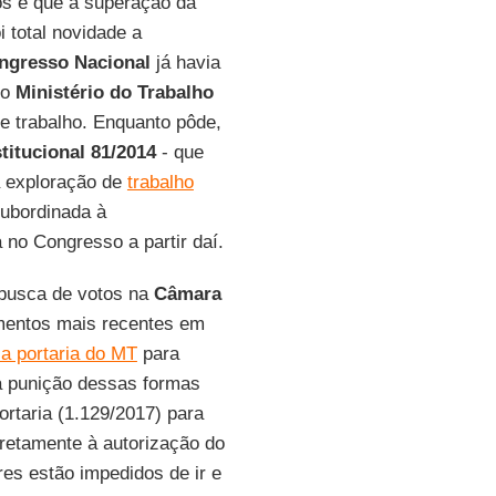
s e que a superação da
i total novidade a
ngresso Nacional
já havia
lo
Ministério do Trabalho
e trabalho. Enquanto pôde,
itucional 81/2014
- que
a exploração de
trabalho
subordinada à
 no Congresso a partir daí.
busca de votos na
Câmara
mentos mais recentes em
 a portaria do MT
para
e a punição dessas formas
ortaria (1.129/2017) para
iretamente à autorização do
res estão impedidos de ir e