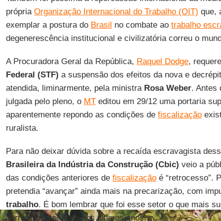
própria
Organização Internacional do Trabalho (OIT)
que, 
exemplar a postura do
Brasil
no combate ao
trabalho esc
degenerescência institucional e civilizatória correu o mun
A Procuradora Geral da República,
Raquel Dodge
, requer
Federal (STF)
a suspensão dos efeitos da nova e decrépita
atendida, liminarmente, pela ministra
Rosa Weber
. Antes
julgada pelo pleno, o
MT
editou em 29/12 uma portaria sup
aparentemente repondo as condições de
fiscalização
exis
ruralista.
Para não deixar dúvida sobre a recaída escravagista des
Brasileira da Indústria da Construção (Cbic)
veio a públ
das condições anteriores de
fiscalização
é “retrocesso”. 
pretendia “avançar” ainda mais na precarização, com imp
trabalho
. É bom lembrar que foi esse setor o que mais sup
corrompeu políticos nos últimos anos.