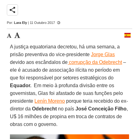
share
Por:
Lara Ely
| 11 Outubro 2017
A justiça equatoriana decretou, há uma semana, a
prisão preventiva do vice-presidente
Jorge Glas
devido aos escândalos de
corrupção da Odebrecht
–
ele é acusado de associação ilícita no período em
que foi responsável por setores estratégicos do
Equador.
Em meio à profunda divisão entre os
governistas, Glas foi afastado de suas funções pelo
presidente
Lenín Moreno
porque teria recebido do ex-
diretor da
Odebrecht
no país
José Conceição Filho
,
U$ 16 milhões de propina em troca de contratos de
obras com o governo.