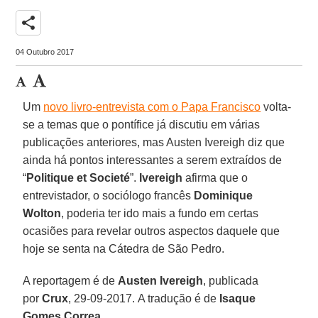
share
04 Outubro 2017
Um
novo livro-entrevista com o Papa Francisco
volta-
se a temas que o pontífice já discutiu em várias
publicações anteriores, mas Austen Ivereigh diz que
ainda há pontos interessantes a serem extraídos de
“
Politique et Societé
”.
Ivereigh
afirma que o
entrevistador, o sociólogo francês
Dominique
Wolton
, poderia ter ido mais a fundo em certas
ocasiões para revelar outros aspectos daquele que
hoje se senta na Cátedra de São Pedro.
A reportagem é de
Austen Ivereigh
, publicada
por
Crux
, 29-09-2017. A tradução é de
Isaque
Gomes Correa
.