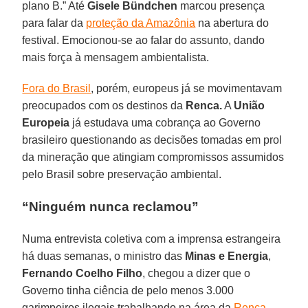
plano B.” Até
Gisele Bündchen
marcou presença
para falar da
proteção da Amazônia
na abertura do
festival. Emocionou-se ao falar do assunto, dando
mais força à mensagem ambientalista.
Fora do Brasil
, porém, europeus já se movimentavam
preocupados com os destinos da
Renca.
A
União
Europeia
já estudava uma cobrança ao Governo
brasileiro questionando as decisões tomadas em prol
da mineração que atingiam compromissos assumidos
pelo Brasil sobre preservação ambiental.
“Ninguém nunca reclamou”
Numa entrevista coletiva com a imprensa estrangeira
há duas semanas, o ministro das
Minas e Energia
,
Fernando Coelho Filho
, chegou a dizer que o
Governo tinha ciência de pelo menos 3.000
garimpeiros ilegais trabalhando na área da
Renca
,