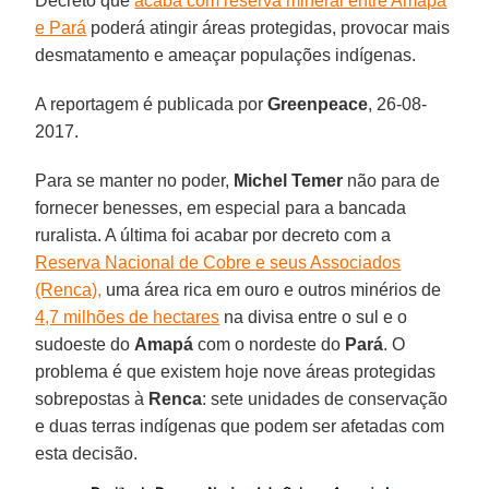
Decreto que
acaba com reserva mineral entre Amapá
e Pará
poderá atingir áreas protegidas, provocar mais
desmatamento e ameaçar populações indígenas.
A reportagem é publicada por
Greenpeace
, 26-08-
2017.
Para se manter no poder,
Michel Temer
não para de
fornecer benesses, em especial para a bancada
ruralista. A última foi acabar por decreto com a
Reserva Nacional de Cobre e seus Associados
(Renca),
uma área rica em ouro e outros minérios de
4,7 milhões de hectares
na divisa entre o sul e o
sudoeste do
Amapá
com o nordeste do
Pará
. O
problema é que existem hoje nove áreas protegidas
sobrepostas à
Renca
: sete unidades de conservação
e duas terras indígenas que podem ser afetadas com
esta decisão.