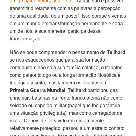
amiga paleontóloga Ida Treat
: "Afinal, não é possível
transmitir diretamente com as palavras a percepção
de uma qualidade, de um gosto". Isso porque vivemos
em um mundo em transformação permanente e cada
um de nós, à sua maneira, participa dessa
transformação.
Não se pode compreender o pensamento de
Teilhard
se nos esquecermos que para sua formação
contribuíram não só a sua família católica, o trabalho
como paleontólogo ou a longa formação filosófica e
teológica jesuíta, mas também os eventos da
Primeira Guerra Mundial
.
Teilhard
participou das
principais batalhas na frente franco-alemã não como
soldado ou capelão militar (papel que lhe garantiria
uma situação privilegiada), mas como carregador de
maca. Depois de ter vivido em um ambiente
relativamente protegido, passou a um estreito contato
com as várias figuras do povo francês. Seu encontro