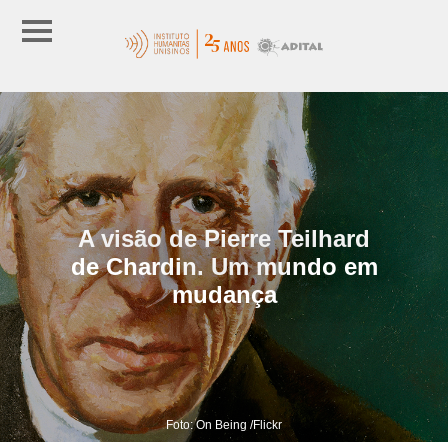
A visão de Pierre Teilhard
de Chardin. Um mundo em
mudança
Foto: On Being /Flickr