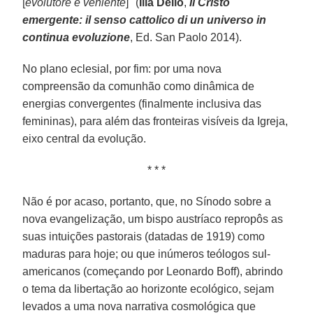
[
evolutore e veniente
]" (
Ilia Delio
,
Il Cristo
emergente: il senso cattolico di un universo in
continua evoluzione
, Ed. San Paolo 2014).
No plano eclesial, por fim: por uma nova
compreensão da comunhão como dinâmica de
energias convergentes (finalmente inclusiva das
femininas), para além das fronteiras visíveis da Igreja,
eixo central da evolução.
* * *
Não é por acaso, portanto, que, no Sínodo sobre a
nova evangelização, um bispo austríaco repropôs as
suas intuições pastorais (datadas de 1919) como
maduras para hoje; ou que inúmeros teólogos sul-
americanos (começando por Leonardo Boff), abrindo
o tema da libertação ao horizonte ecológico, sejam
levados a uma nova narrativa cosmológica que