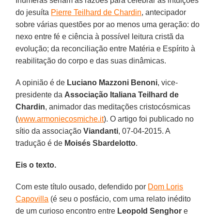
Inúmeras seriam as razões para celebrar as intuições
do jesuíta
Pierre Teilhard de Chardin
, antecipador
sobre várias questões por ao menos uma geração: do
nexo entre fé e ciência à possível leitura cristã da
evolução; da reconciliação entre Matéria e Espírito à
reabilitação do corpo e das suas dinâmicas.
A opinião é de
Luciano Mazzoni Benoni
, vice-
presidente da
Associação Italiana Teilhard de
Chardin
, animador das meditações cristocósmicas
(
www.armoniecosmiche.it
). O artigo foi publicado no
sítio da associação
Viandanti
, 07-04-2015. A
tradução é de
Moisés Sbardelotto
.
Eis o texto.
Com este título ousado, defendido por
Dom Loris
Capovilla
(é seu o posfácio, com uma relato inédito
de um curioso encontro entre
Leopold Senghor
e