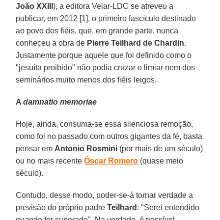
João XXIII
), a editora Velar-LDC se atreveu a
publicar, em 2012 [1], o primeiro fascículo destinado
ao povo dos fiéis, que, em grande parte, nunca
conheceu a obra de
Pierre Teilhard de Chardin
.
Justamente porque aquele que foi definido como o
"jesuíta proibido" não podia cruzar o limiar nem dos
seminários muito menos dos fiéis leigos.
A
damnatio memoriae
Hoje, ainda, consuma-se essa silenciosa remoção,
como foi no passado com outros gigantes da fé, basta
pensar em
Antonio Rosmini
(por mais de um século)
ou no mais recente
Óscar Romero
(quase meio
século).
Contudo, desse modo, poder-se-á tornar verdade a
previsão do próprio padre
Teilhard
: "Serei entendido
quando for superado". Na verdade, é possível