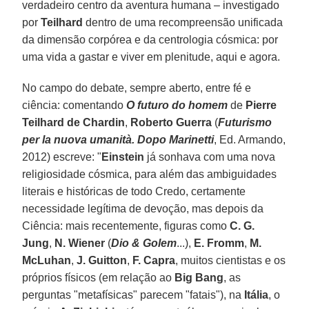
verdadeiro centro da aventura humana – investigado
por
Teilhard
dentro de uma recompreensão unificada
da dimensão corpórea e da centrologia cósmica: por
uma vida a gastar e viver em plenitude, aqui e agora.
No campo do debate, sempre aberto, entre fé e
ciência: comentando
O futuro do homem
de
Pierre
Teilhard de Chardin
,
Roberto Guerra
(
Futurismo
per la nuova umanità. Dopo Marinetti
, Ed. Armando,
2012) escreve: "
Einstein
já sonhava com uma nova
religiosidade cósmica, para além das ambiguidades
literais e históricas de todo Credo, certamente
necessidade legítima de devoção, mas depois da
Ciência: mais recentemente, figuras como
C. G.
Jung
,
N. Wiener
(
Dio & Golem
...),
E. Fromm
,
M.
McLuhan
,
J. Guitton
,
F. Capra
, muitos cientistas e os
próprios físicos (em relação ao
Big Bang
, as
perguntas "metafísicas" parecem "fatais"), na
Itália
, o