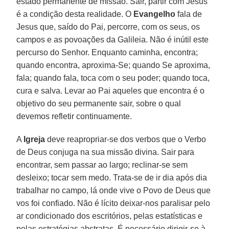
estado permanente de missão. Sair, partir com Jesus
é a condição desta realidade. O
Evangelho
fala de
Jesus que, saído do Pai, percorre, com os seus, os
campos e as povoações da Galileia. Não é inútil este
percurso do Senhor. Enquanto caminha, encontra;
quando encontra, aproxima-Se; quando Se aproxima,
fala; quando fala, toca com o seu poder; quando toca,
cura e salva. Levar ao Pai aqueles que encontra é o
objetivo do seu permanente sair, sobre o qual
devemos refletir continuamente.
A
Igreja
deve reapropriar-se dos verbos que o Verbo
de Deus conjuga na sua missão divina. Sair para
encontrar, sem passar ao largo; reclinar-se sem
desleixo; tocar sem medo. Trata-se de ir dia após dia
trabalhar no campo, lá onde vive o Povo de Deus que
vos foi confiado. Não é lícito deixar-nos paralisar pelo
ar condicionado dos escritórios, pelas estatísticas e
pelas estratégias abstratas. É necessário dirigir-se à