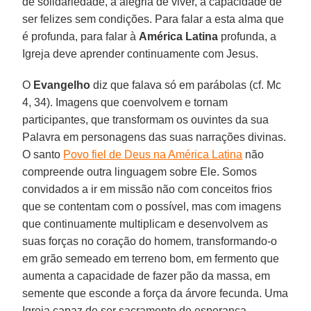
de solidariedade, a alegria de viver, a capacidade de
ser felizes sem condições. Para falar a esta alma que
é profunda, para falar à
América Latina
profunda, a
Igreja deve aprender continuamente com Jesus.
O
Evangelho
diz que falava só em parábolas (cf. Mc
4, 34). Imagens que coenvolvem e tornam
participantes, que transformam os ouvintes da sua
Palavra em personagens das suas narrações divinas.
O santo
Povo fiel de Deus na América Latina
não
compreende outra linguagem sobre Ele. Somos
convidados a ir em missão não com conceitos frios
que se contentam com o possível, mas com imagens
que continuamente multiplicam e desenvolvem as
suas forças no coração do homem, transformando-o
em grão semeado em terreno bom, em fermento que
aumenta a capacidade de fazer pão da massa, em
semente que esconde a força da árvore fecunda. Uma
Igreja capaz de ser sacramento de esperança.