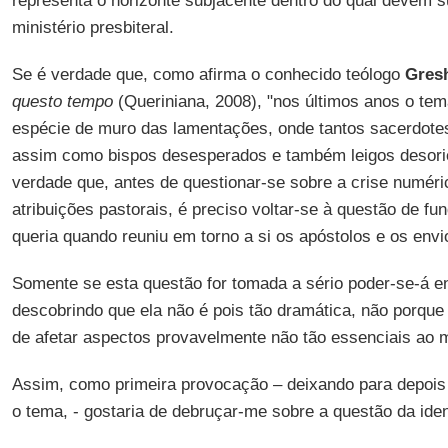
representa o horizonte subjacente dentro do qual devem su
ministério presbiteral.
Se é verdade que, como afirma o conhecido teólogo
Gres
questo tempo
(Queriniana, 2008), "nos últimos anos o tem
espécie de muro das lamentações, onde tantos sacerdot
assim como bispos desesperados e também leigos desorie
verdade que, antes de questionar-se sobre a crise numéri
atribuições pastorais, é preciso voltar-se à questão de f
queria quando reuniu em torno a si os apóstolos e os en
Somente se esta questão for tomada a sério poder-se-á enf
descobrindo que ela não é pois tão dramática, não porque 
de afetar aspectos provavelmente não tão essenciais ao m
Assim, como primeira provocação – deixando para depois
o tema, - gostaria de debruçar-me sobre a questão da iden