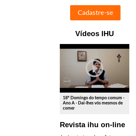
Vídeos IHU
play_circle_outline
18º Domingo do tempo comum -
Ano A - Dai-lhes vós mesmos de
comer
Revista ihu on-line