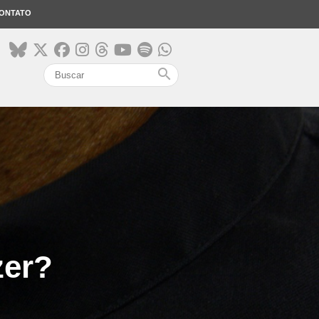
ONTATO
search
zer?