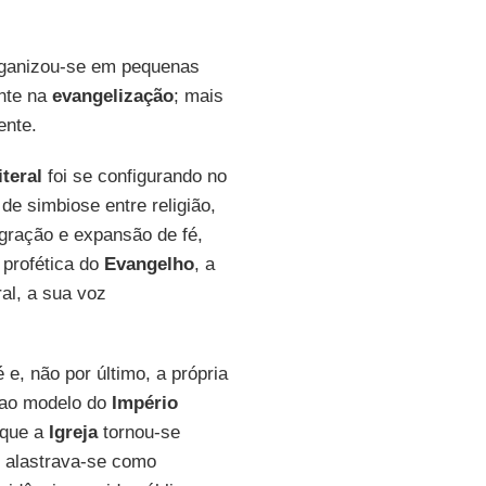
ganizou-se em pequenas
nte na
evangelização
; mais
ente.
teral
foi se configurando no
de simbiose entre religião,
egração e expansão de fé,
 profética do
Evangelho
, a
al, a sua voz
é e, não por último, a própria
 ao modelo do
Império
 que a
Igreja
tornou-se
alastrava-se como