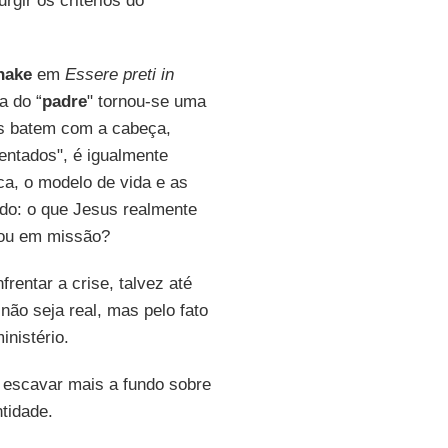
rgir os critérios do
hake
em
Essere preti in
a do “
padre
" tornou-se uma
es batem com a cabeça,
ntados", é igualmente
ca, o modelo de vida e as
undo: o que Jesus realmente
viou em missão?
rentar a crise, talvez até
não seja real, mas pelo fato
inistério.
 escavar mais a fundo sobre
tidade.