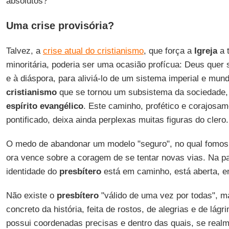
absolutos?
Uma crise provisória?
Talvez, a
crise atual do cristianismo
, que força a
Igreja
a 
minoritária, poderia ser uma ocasião profícua: Deus quer 
e à diáspora, para aliviá-lo de um sistema imperial e mun
cristianismo
que se tornou um subsistema da sociedade, 
espírito evangélico
. Este caminho, profético e corajosam
pontificado, deixa ainda perplexas muitas figuras do clero.
O medo de abandonar um modelo "seguro", no qual fomos 
ora vence sobre a coragem de se tentar novas vias. Na pa
identidade do
presbítero
está em caminho, está aberta, e
Não existe o
presbítero
"válido de uma vez por todas", 
concreto da história, feita de rostos, de alegrias e de lá
possui coordenadas precisas e dentro das quais, se realme