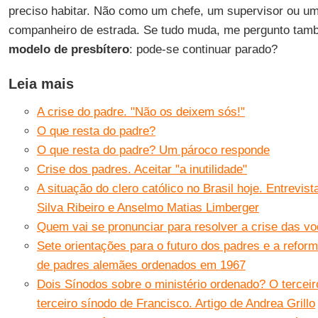
preciso habitar. Não como um chefe, um supervisor ou 
companheiro de estrada. Se tudo muda, me pergunto tamb
modelo de presbítero
: pode-se continuar parado?
Leia mais
A crise do padre. "Não os deixem sós!"
O que resta do padre?
O que resta do padre? Um pároco responde
Crise dos padres. Aceitar "a inutilidade"
A situação do clero católico no Brasil hoje. Entrevi
Silva Ribeiro e Anselmo Matias Limberger
Quem vai se pronunciar para resolver a crise das v
Sete orientações para o futuro dos padres e a refor
de padres alemães ordenados em 1967
Dois Sínodos sobre o ministério ordenado? O terceir
terceiro sínodo de Francisco. Artigo de Andrea Grillo