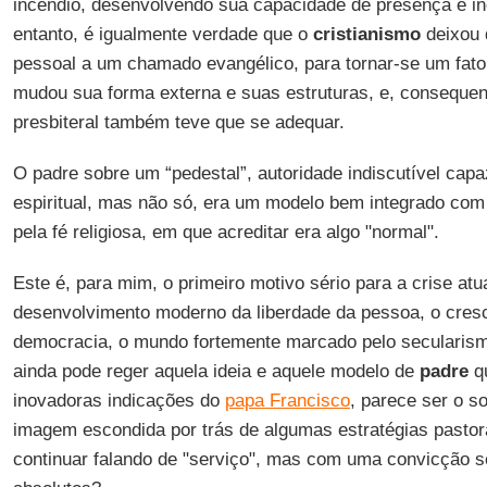
incêndio, desenvolvendo sua capacidade de presença e inc
entanto, é igualmente verdade que o
cristianismo
deixou 
pessoal a um chamado evangélico, para tornar-se um fator 
mudou sua forma externa e suas estruturas, e, consequen
presbiteral também teve que se adequar.
O padre sobre um “pedestal”, autoridade indiscutível capa
espiritual, mas não só, era um modelo bem integrado c
pela fé religiosa, em que acreditar era algo "normal".
Este é, para mim, o primeiro motivo sério para a crise atu
desenvolvimento moderno da liberdade da pessoa, o cresc
democracia, o mundo fortemente marcado pelo secularism
ainda pode reger aquela ideia e aquele modelo de
padre
qu
inovadoras indicações do
papa Francisco
, parece ser o s
imagem escondida por trás de algumas estratégias pastor
continuar falando de "serviço", mas com uma convicção 