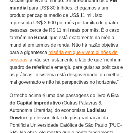
sociais que vive o mundo. Se arredondarmos o
PIB
mundial
para US$ 80 trilhões, chegamos a um
produto per capita médio de US$ 11 mil. Isto
representa US$ 3.600 por mês por família de quatro
pessoas, cerca de R$ 11 mil reais por mês. É o caso
também no
Brasil
, que está exatamente na média
mundial em termos de renda. Não há razão objetiva
para a gigantesca
miséria em que vivem bilhões de
pessoas
, a não ser justamente o fato de que 'nenhum
quadro de referência emergiu para guiar as políticas e
as práticas': o sistema está desgovernado, ou melhor,
mal governado e não há perspectivas no horizonte."
O trecho acima é uma das passagens do livro
A Era
do Capital Improdutivo
(Outras Palavras &
Autonomia Literária), do economista
Ladislau
Dowbor
, professor titular de pós-graduação da
Pontifícia Universidade Católica de São Paulo (PUC-
SP). Na obra, ele mostra que o ponto fundamental