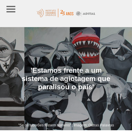
'Estamos frente a um
sistema de agiotagem que
paralisou o país'
"Se os tubarões fossem homens" | Imagem: Outras Palavras