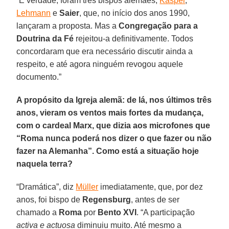
“É verdade, foram três bispos alemães,
Kasper
,
Lehmann
e
Saier
, que, no início dos anos 1990,
lançaram a proposta. Mas a
Congregação para a
Doutrina da Fé
rejeitou-a definitivamente. Todos
concordaram que era necessário discutir ainda a
respeito, e até agora ninguém revogou aquele
documento.”
A propósito da Igreja alemã: de lá, nos últimos três
anos, vieram os ventos mais fortes da mudança,
com o cardeal Marx, que dizia aos microfones que
“Roma nunca poderá nos dizer o que fazer ou não
fazer na Alemanha”. Como está a situação hoje
naquela terra?
“Dramática”, diz
Müller
imediatamente, que, por dez
anos, foi bispo de
Regensburg
, antes de ser
chamado a
Roma
por
Bento
XVI
. “A participação
activa e actuosa
diminuiu muito. Até mesmo a