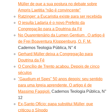
Müller de que a sua postura no debate sobre
Amoris Laetitia “não é convincente”
Ratzinger: a Eucaristia existe para ser recebida
O jesuíta Ladaria é o novo Prefeito da
Congregação para a Doutrina da Fé
No Quarentenário da Lumen Gentium . O artigo é
de Frei Boaventura Kloppenburg, O. F. M.
Cadernos Teologia Pública, N° 4
Gerhard Müller deixa a Congregação para
Doutrina da Fé
O Concílio de Trento acabou. Depois de cinco
séculos
"Gaudium et Spes" 50 anos depois: seu sentido
para uma Igreja aprendente. O artigo é de
Massimo Faggioli.
Cadernos Teologia Pública, N°
12
Ex-Santo Ofício: papa substitui Müller, que
criticou o Sínodo