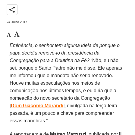
share
24 Julho 2017
Eminência, o senhor tem alguma ideia de por que o
papa decidiu removê-lo da presidência da
Congregação para a Doutrina da Fé?
“Não, eu não
sei, porque o Santo Padre não me disse. Ele apenas
me informou que o mandato não seria renovado.
Houve muitas especulações nos meios de
comunicação nos últimos tempos, e eu diria que a
nomeação do novo secretário da Congregação
[
Dom Giacomo Morandi
], divulgada na terça-feira
passada, é um pouco a chave para compreender
essas manobras.”
A reportagem é de
Matteo Matzuzzi
, publicada por
Il