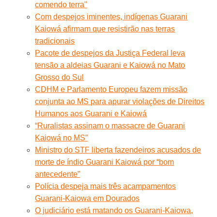
comendo terra"
Com despejos iminentes, indígenas Guarani
Kaiowá afirmam que resistirão nas terras
tradicionais
Pacote de despejos da Justiça Federal leva
tensão a aldeias Guarani e Kaiowá no Mato
Grosso do Sul
CDHM e Parlamento Europeu fazem missão
conjunta ao MS para apurar violações de Direitos
Humanos aos Guarani e Kaiowá
“Ruralistas assinam o massacre de Guarani
Kaiowá no MS”
Ministro do STF liberta fazendeiros acusados de
morte de índio Guarani Kaiowá por “bom
antecedente”
Polícia despeja mais três acampamentos
Guarani-Kaiowa em Dourados
O judiciário está matando os Guarani-Kaiowa,