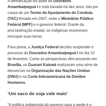
A demarcação faz parte da
Dourados
Amambaipeguá I
e está travada há dez anos. Isto por
causa de um
Termo de Ajustamento de Conduta
(TAC)
firmado em 2007, entre o
Ministério Público
Federal (MPF)
e o governo federal. Diante da
procrastinação estatal, os indígenas resolveram
reocupar suas terras.
Para piorar, a
Justiça
Federal
decidiu suspender o
processo da
Dourados Amambaipeguá I
no dia 10
de fevereiro. Como as perspectivas vêm piorando em
Brasília
, os
Guarani Kaiowá
realizaram uma série de
denuncias na
Organização das Nações Unidas
(ONU)
e na
Corte Interamericana de Direitos
Humanos.
‘Um saco de soja vale mais’
“A política indigenista do governo para a gente é o