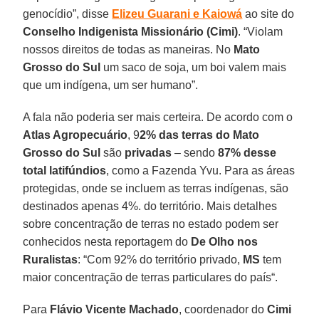
genocídio”, disse
Elizeu Guarani e Kaiowá
ao site do
Conselho Indigenista Missionário (Cimi)
. “Violam
nossos direitos de todas as maneiras. No
Mato
Grosso do Sul
um saco de soja, um boi valem mais
que um indígena, um ser humano”.
A fala não poderia ser mais certeira. De acordo com o
Atlas Agropecuário
, 9
2% das terras do Mato
Grosso do Sul
são
privadas
– sendo
87% desse
total latifúndios
, como a Fazenda Yvu. Para as áreas
protegidas, onde se incluem as terras indígenas, são
destinados apenas 4%. do território. Mais detalhes
sobre concentração de terras no estado podem ser
conhecidos nesta reportagem do
De Olho nos
Ruralistas
: “Com 92% do território privado,
MS
tem
maior concentração de terras particulares do país“.
Para
Flávio Vicente Machado
, coordenador do
Cimi