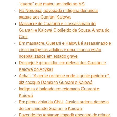
"guerra" que matou um índio no MS
Na Noruega, advogada indígena denuncia
ataque aos Guarani Kaiowa
Massacre de Caarapó e o assassinato do
Guarani e Kaiowá Clodieldo de Souza. A nota do
Cimi
Em massacre, Guarani e Kaiowá é assassinado e
cinco indígenas adultos e uma criança estão
hospitalizados em estado grave
Despejo é genocídio: em defesa dos Guarani e
Kaiowá do Apyka'i
Apka'i: “A gente conhece onde a gente pertence”,
diz cacique Damiana Guarani e Kaiowá
Indígena é baleado em retomada Guarani e
Kaiowá
Em plena visita da ONU, Justiça ordena despejo
de comunidade Guarani e Kaiowá
Fazendeiros tentaram impedir encontro de relator