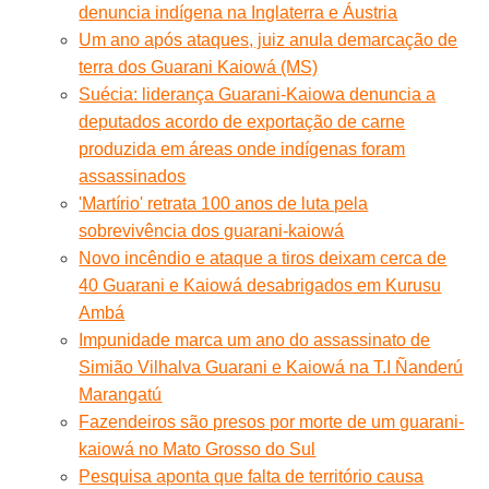
denuncia indígena na Inglaterra e Áustria
Um ano após ataques, juiz anula demarcação de
terra dos Guarani Kaiowá (MS)
Suécia: liderança Guarani-Kaiowa denuncia a
deputados acordo de exportação de carne
produzida em áreas onde indígenas foram
assassinados
'Martírio' retrata 100 anos de luta pela
sobrevivência dos guarani-kaiowá
Novo incêndio e ataque a tiros deixam cerca de
40 Guarani e Kaiowá desabrigados em Kurusu
Ambá
Impunidade marca um ano do assassinato de
Simião Vilhalva Guarani e Kaiowá na T.I Ñanderú
Marangatú
Fazendeiros são presos por morte de um guarani-
kaiowá no Mato Grosso do Sul
Pesquisa aponta que falta de território causa