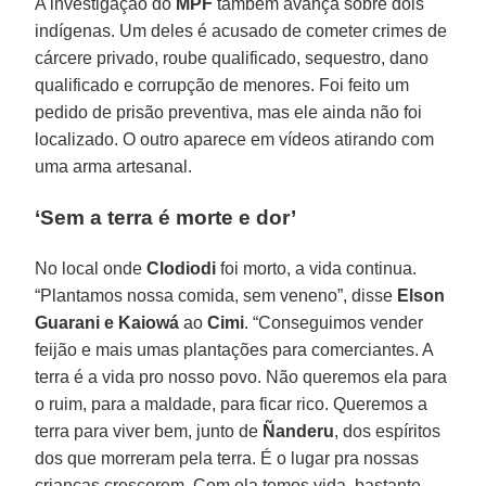
A investigação do
MPF
também avança sobre dois
indígenas. Um deles é acusado de cometer crimes de
cárcere privado, roube qualificado, sequestro, dano
qualificado e corrupção de menores. Foi feito um
pedido de prisão preventiva, mas ele ainda não foi
localizado. O outro aparece em vídeos atirando com
uma arma artesanal.
‘Sem a terra é morte e dor’
No local onde
Clodiodi
foi morto, a vida continua.
“Plantamos nossa comida, sem veneno”, disse
Elson
Guarani e Kaiowá
ao
Cimi
. “Conseguimos vender
feijão e mais umas plantações para comerciantes. A
terra é a vida pro nosso povo. Não queremos ela para
o ruim, para a maldade, para ficar rico. Queremos a
terra para viver bem, junto de
Ñanderu
, dos espíritos
dos que morreram pela terra. É o lugar pra nossas
crianças crescerem. Com ela temos vida, bastante.