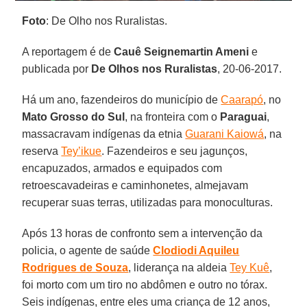
Foto
: De Olho nos Ruralistas.
A reportagem é de
Cauê Seignemartin Ameni
e
publicada por
De Olhos nos Ruralistas
, 20-06-2017.
Há um ano, fazendeiros do município de
Caarapó
, no
Mato Grosso do Sul
, na fronteira com o
Paraguai
,
massacravam indígenas da etnia
Guarani Kaiowá
, na
reserva
Tey’ikue
. Fazendeiros e seu jagunços,
encapuzados, armados e equipados com
retroescavadeiras e caminhonetes, almejavam
recuperar suas terras, utilizadas para monoculturas.
Após 13 horas de confronto sem a intervenção da
policia, o agente de saúde
Clodiodi Aquileu
Rodrigues de Souza
, liderança na aldeia
Tey Kuê
,
foi morto com um tiro no abdômen e outro no tórax.
Seis indígenas, entre eles uma criança de 12 anos,