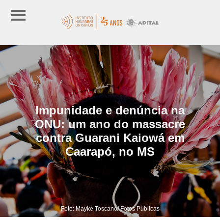
Impunidade e denúncia na
ONU: um ano do massacre
contra Guarani Kaiowá em
Caarapó, no MS
Foto: Mayke Toscano/ Fotos Públicas