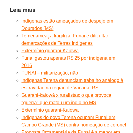
Leia mais
Indígenas estão ameaçados de despejo em
Dourados (MS)
Temer ameaça fragilizar Funai e dificultar
demarcações de Terras Indígenas
Extermínio guarani-Kaiowa
Funai gastou apenas R$ 25 por indígena em
2016
FUNAI – militarização, não
Indígenas Terena denunciam trabalho análogo à
escravidão na região de Vacaria, RS
Guarani-kaiowá x ruralistas: o que provoca
"guerra" que matou um índio no MS
Extermínio guarani-Kaiowa
Indígenas do povo Terena ocupam Funai em
Campo Grande (MS) contra nomeação de coronel
Proposta Orçamentária da Funai é a menor em