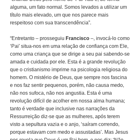
alguma, um fato normal. Somos levados a utilizar um
título mais elevado, um que nos parece mais
respeitoso com sua transcendência”.
“Entretanto – prosseguiu
Francisco
–, invocá-lo como
‘Pai’ situa-nos em uma relação de confiança com Ele,
como uma criança que se dirige a seu pai sabendo-se
amada e cuidada por ele. Esta é a grande revolução
que o cristianismo imprime na psicologia religiosa do
homem. O mistério de Deus, que sempre nos fascina
e nos faz sentir pequenos, porém, não causa medo,
não nos sufoca, não nos angustia. Esta é uma
revolução difícil de acolher em nossa alma humana;
tanto é verdade que inclusive nas narrações da
Ressurreição diz-se que as mulheres, após terem
visto a sepultura vazia e o anjo, ‘saíram correndo,
porque estavam com medo e assustadas’. Mas Jesus
nos revela que Deus é um Pai bom, e nos diz: ‘Não