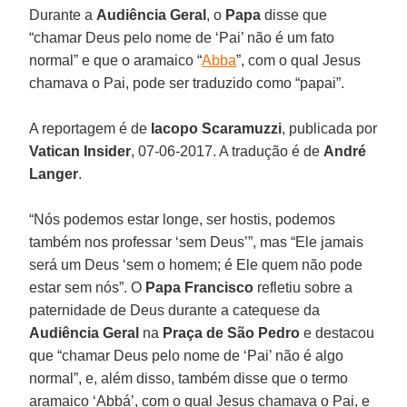
Durante a
Audiência Geral
, o
Papa
disse que
“chamar Deus pelo nome de ‘Pai’ não é um fato
normal” e que o aramaico “
Abba
”, com o qual Jesus
chamava o Pai, pode ser traduzido como “papai”.
A reportagem é de
Iacopo Scaramuzzi
, publicada por
Vatican Insider
, 07-06-2017. A tradução é de
André
Langer
.
“Nós podemos estar longe, ser hostis, podemos
também nos professar ‘sem Deus’”, mas “Ele jamais
será um Deus ‘sem o homem; é Ele quem não pode
estar sem nós”. O
Papa Francisco
refletiu sobre a
paternidade de Deus durante a catequese da
Audiência Geral
na
Praça de São Pedro
e destacou
que “chamar Deus pelo nome de ‘Pai’ não é algo
normal”, e, além disso, também disse que o termo
aramaico ‘Abbá’, com o qual Jesus chamava o Pai, e