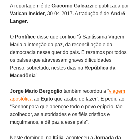
A reportagem é de
Giacomo Galeazzi
e publicada por
Vatican Insider
, 30-04-2017. A tradução é de
André
Langer
.
O
Pontífice
disse que confiou “à Santíssima Virgem
Maria a intenção da paz, da reconciliação e da
democracia nesse querido país. E rezamos por todos
os países que atravessam graves dificuldades.
Penso, sobretudo, nestes dias na
República da
Macedônia
”.
Jorge Mario Bergoglio
também recordou a “
viagem
apostólica
ao
Egito
que acabo de fazer”. E pediu ao
“Senhor para que abençoe todo o povo egípcio, tão
acolhedor, as autoridades e os fiéis cristãos e
muçulmanos, e dê paz a esse país”.
Neste domingo, na
Itália
, aconteceu a
Jornada da