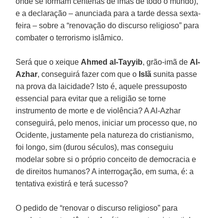
onde se formam centenas de imãs de todo o mundo),
e a declaração – anunciada para a tarde dessa sexta-
feira – sobre a “renovação do discurso religioso” para
combater o terrorismo islâmico.
Será que o xeique
Ahmed al-Tayyib
, grão-imã de
Al-
Azhar
, conseguirá fazer com que o
Islã
sunita passe
na prova da laicidade? Isto é, aquele pressuposto
essencial para evitar que a religião se torne
instrumento de morte e de violência? A Al-Azhar
conseguirá, pelo menos, iniciar um processo que, no
Ocidente, justamente pela natureza do cristianismo,
foi longo, sim (durou séculos), mas conseguiu
modelar sobre si o próprio conceito de democracia e
de direitos humanos? A interrogação, em suma, é: a
tentativa existirá e terá sucesso?
O pedido de “renovar o discurso religioso” para