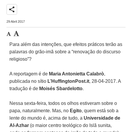
share
29 Abril 2017
Para além das intenções, que efeitos práticos terão as
palavras do grão-imã sobre a “renovação do discurso
religioso”?
A reportagem é de
Maria Antonietta Calabrò
,
publicada no sítio
L’HuffingtonPost.it
, 28-04-2017. A
tradução é de
Moisés Sbardelotto
.
Nessa sexta-feira, todos os olhos estiveram sobre o
papa, naturalmente. Mas, no
Egito
, quem está sob a
lente do mundo é, acima de tudo, a
Universidade de
Al-Azhar
(o maior centro teológico do Islã sunita,