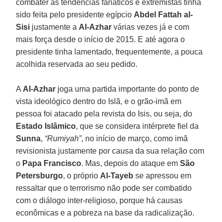
combater as tendências fanáticos e extremistas tinha
sido feita pelo presidente egípcio
Abdel Fattah al-
Sisi
justamente a
Al-Azhar
várias vezes já e com
mais força desde o início de 2015. E até agora o
presidente tinha lamentado, frequentemente, a pouca
acolhida reservada ao seu pedido.
A
Al-Azhar
joga uma partida importante do ponto de
vista ideológico dentro do Islã, e o grão-imã em
pessoa foi atacado pela revista do Isis, ou seja, do
Estado Islâmico
, que se considera intérprete fiel da
Sunna
,
“Rumiyah”
, no início de março, como imã
revisionista justamente por causa da sua relação com
o
Papa Francisco
. Mas, depois do ataque em
São
Petersburgo
, o próprio
Al-Tayeb
se apressou em
ressaltar que o terrorismo não pode ser combatido
com o diálogo inter-religioso, porque há causas
econômicas e a pobreza na base da radicalização.