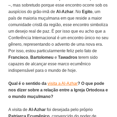
–, mas sobretudo porque esse encontro ocorre sob os
auspícios do grão-imã de
Al-Azhar
. No
Egito
, um
país de maioria muçulmana em que reside a maior
comunidade cristã da região, esse encontro simboliza
um desejo real de paz. É por isso que eu acho que a
Conferência Internacional é um encontro único no seu
gênero, representando o advento de uma nova era.
Por isso, estou particularmente feliz pelo fato de
Francisco
,
Bartolomeu
e
Tawadros
terem sido
capazes de alcançar esse marco ecumênico
indispensável para o mundo de hoje.
Qual é o sentido da
visita a Al-Azhar
? O que pode
nos dizer sobre a relação entre a Igreja Ortodoxa e
o mundo muçulmano?
A visita de
Al-Azhar
foi desejada pelo próprio
Patriarca Ecumênico
, convencido do poder de