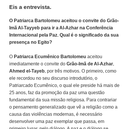
Eis a entrevista.
O Patriarca Bartolomeu aceitou o convite do Grão-
Imã Al-Tayyeb para ir a Al-Azhar na Conferência
Internacional pela Paz. Qual é o significado da sua
presença no Egito?
O
Patriarca Ecumênico Bartolomeu
aceitou
imediatamente o convite do
Grão-Imã de Al-Azhar
,
Ahmed el-Tayeb
, por três motivos. O primeiro, como
ele recordou no seu discurso introdutório, o
Patriarcado Ecumênico, o qual ele preside há mais de
25 anos, faz da promoção da paz uma questão
fundamental da sua missão religiosa. Para contrariar
o pensamento generalizado que vê a religião como a
causa das violências modernas, é necessário
desenvolver uma paz exemplar que passa, em
primeiro lugar, pelo diálogo. A paz e o diálogo se