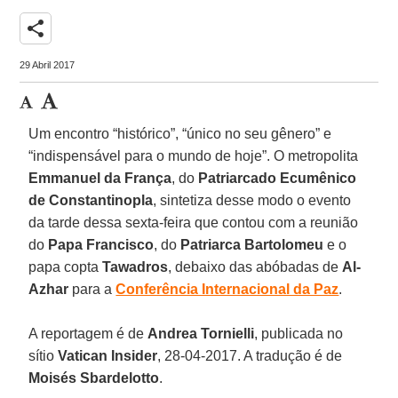
share
29 Abril 2017
Um encontro “histórico”, “único no seu gênero” e
“indispensável para o mundo de hoje”. O metropolita
Emmanuel da França
, do
Patriarcado Ecumênico
de Constantinopla
, sintetiza desse modo o evento
da tarde dessa sexta-feira que contou com a reunião
do
Papa Francisco
, do
Patriarca Bartolomeu
e o
papa copta
Tawadros
, debaixo das abóbadas de
Al-
Azhar
para a
Conferência Internacional da Paz
.
A reportagem é de
Andrea Tornielli
, publicada no
sítio
Vatican Insider
, 28-04-2017. A tradução é de
Moisés Sbardelotto
.