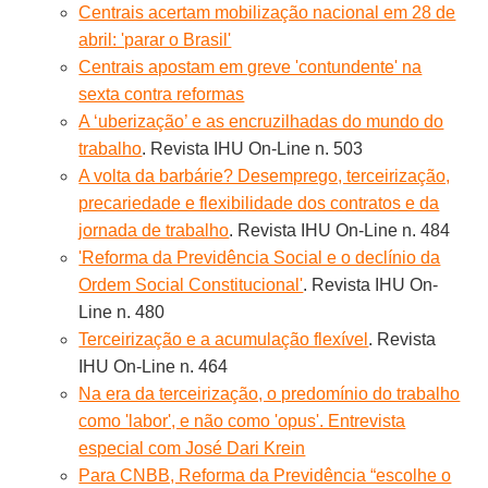
Centrais acertam mobilização nacional em 28 de
abril: 'parar o Brasil'
Centrais apostam em greve 'contundente' na
sexta contra reformas
A ‘uberização’ e as encruzilhadas do mundo do
trabalho
. Revista IHU On-Line n. 503
A volta da barbárie? Desemprego, terceirização,
precariedade e flexibilidade dos contratos e da
jornada de trabalho
. Revista IHU On-Line n. 484
'Reforma da Previdência Social e o declínio da
Ordem Social Constitucional'
. Revista IHU On-
Line n. 480
Terceirização e a acumulação flexível
. Revista
IHU On-Line n. 464
Na era da terceirização, o predomínio do trabalho
como 'labor', e não como 'opus'. Entrevista
especial com José Dari Krein
Para CNBB, Reforma da Previdência “escolhe o