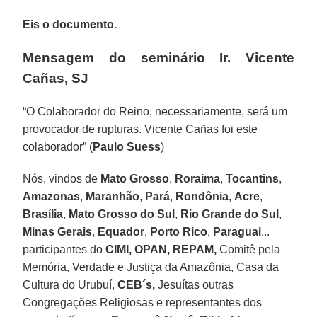
Eis o documento.
Mensagem do seminário Ir. Vicente
Cañas, SJ
“O Colaborador do Reino, necessariamente, será um
provocador de rupturas. Vicente Cañas foi este
colaborador” (
Paulo Suess
)
Nós, vindos de
Mato Grosso
,
Roraima
,
Tocantins
,
Amazonas
,
Maranhão
,
Pará
,
Rondônia
,
Acre
,
Brasília
,
Mato Grosso
do Sul
,
Rio Grande do Sul
,
Minas Gerais
,
Equador
,
Porto Rico
,
Paraguai
...
participantes do
CIMI, OPAN, REPAM,
Comitê pela
Memória, Verdade e Justiça da Amazônia, Casa da
Cultura do Urubuí,
CEB´s,
Jesuítas outras
Congregações Religiosas e representantes dos