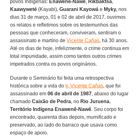
povos Indígenas:
Enawenê-Nawê
,
Rikbaktsa
,
Kaawyweté
(Kayabi),
Guarani
Kayowá
e
Myky,
nos
dias 31 de março, 01 e 02 de abril de 2017, ouvimos
os relatos e refletimos sobre os testemunhos das
pessoas que conheceram, conviveram, sentiram o
assassinato e martírio de
Vicente Cañas
, há 30 anos.
Até os dias de hoje, infelizmente, o crime continua em
total impunidade, assim como tantos outros crimes
impetrados contra os povos originários.
Durante o Seminário foi feita uma retrospectiva
histórica sobre a vida do
Ir. Vicente Cañas
, que foi
assassinado em
06 de abril de 1987
, abaixo do lugar
chamado
Caixão de Pedra
, no
Rio Juruena
,
Território Indígena Enawenê-Nawê
. Seu corpo foi
encontrado, quarenta dias depois, mumificado e
preservado, ao lado do barraco que usava como
espaço de apoio.