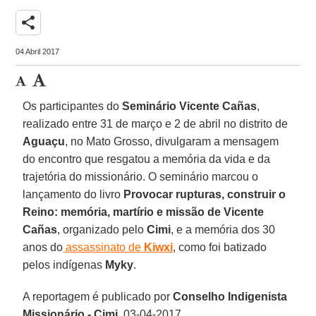
share
04 Abril 2017
Os participantes do
Seminário Vicente Cañas
,
realizado entre 31 de março e 2 de abril no distrito de
Aguaçu
, no Mato Grosso, divulgaram a mensagem
do encontro que resgatou a memória da vida e da
trajetória do missionário. O seminário marcou o
lançamento do livro
Provocar rupturas, construir o
Reino: memória, martírio e missão de Vicente
Cañas
, organizado pelo
Cimi
, e a memória dos 30
anos do
assassinato de
Kiwxi
, como foi batizado
pelos indígenas
Myky
.
A reportagem é publicado por
Conselho Indigenista
Missionário - Cimi
, 03-04-2017.