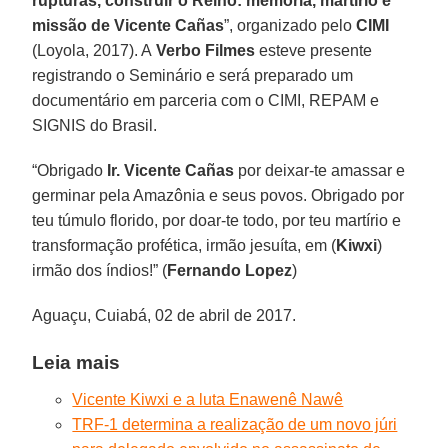
rupturas, construir o Reino: memória, martírio e
missão de Vicente Cañas
”, organizado pelo
CIMI
(Loyola, 2017). A
Verbo Filmes
esteve presente
registrando o Seminário e será preparado um
documentário em parceria com o CIMI, REPAM e
SIGNIS do Brasil.
“Obrigado
Ir. Vicente Cañas
por deixar-te amassar e
germinar pela Amazônia e seus povos. Obrigado por
teu túmulo florido, por doar-te todo, por teu martírio e
transformação profética, irmão jesuíta, em (
Kiwxi
)
irmão dos índios!” (
Fernando Lopez
)
Aguaçu, Cuiabá, 02 de abril de 2017.
Leia mais
Vicente Kiwxi e a luta Enawenê Nawê
TRF-1 determina a realização de um novo júri