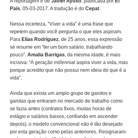
A reportagem é de
Javier Ayuso
, publicada por
El
País
, 05-03-2017. A tradução é do
Cepat
.
Nessa incerteza, “Viver a vida” é uma frase que
repetem quando você pergunta o que eles aspiram.
Para
Elías Rodríguez
, de 25 anos, essa expressão
se resume em “ter um bom salário, trabalhando
pouco”.
Amalia Barrigas
, da mesma idade, é mais
incisiva: “A geração
millennial
aspira viver a vida, mas
porque acredito que não possui nem ideia do que é a
vida”.
Ainda que exista um amplo grupo de garotos e
garotas que entraram no mercado de trabalho como
se fazia antes (contratos fixos, muitas horas de
estágio e salários baixos, confiando em ascender
depois), o modelo convencional não é tão desejado
por esta geração como pelas anteriores. Resignaram-