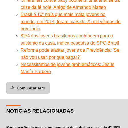
Millennials contra baby boomers: uma análise da
crise da fé hoje. Artigo de Armando Matteo
Brasil é 10º país que mais mata jovens no
mundo; em 2014, foram mais de 25 mil vítimas de
homicídio
82% dos jovens brasileiros contribuem para o
sustento da casa, indica pesquisa do SPC Brasil
Reforma pode afastar jovens da Previdência: 'Se
não vou usar, por que pagar?'
Necessitamos de jovens problemáticos: Jesús
Martín-Barbero
⚠️
Comunicar erro
NOTÍCIAS RELACIONADAS
Participação de jovens no mercado de trabalho passa de 41,78%