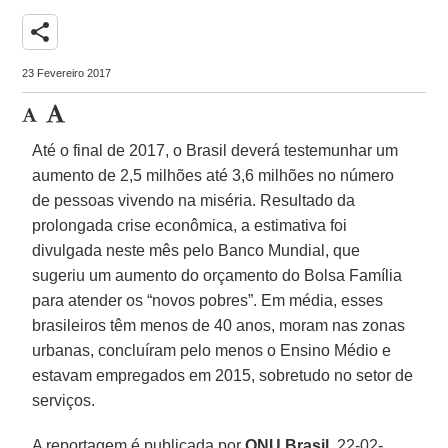
share
23 Fevereiro 2017
Até o final de 2017, o Brasil deverá testemunhar um
aumento de 2,5 milhões até 3,6 milhões no número
de pessoas vivendo na miséria. Resultado da
prolongada crise econômica, a estimativa foi
divulgada neste mês pelo Banco Mundial, que
sugeriu um aumento do orçamento do Bolsa Família
para atender os “novos pobres”. Em média, esses
brasileiros têm menos de 40 anos, moram nas zonas
urbanas, concluíram pelo menos o Ensino Médio e
estavam empregados em 2015, sobretudo no setor de
serviços.
A reportagem é publicada por
ONU Brasil
, 22-02-