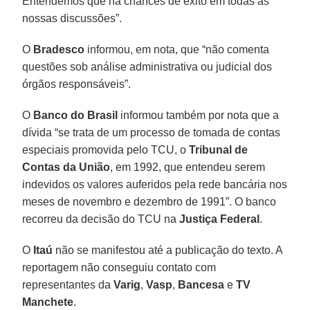
Entendemos que há chances de êxito em todas as
nossas discussões”.
O
Bradesco
informou, em nota, que “não comenta
questões sob análise administrativa ou judicial dos
órgãos responsáveis”.
O
Banco do Brasil
informou também por nota que a
dívida “se trata de um processo de tomada de contas
especiais promovida pelo TCU, o
Tribunal de
Contas da União
, em 1992, que entendeu serem
indevidos os valores auferidos pela rede bancária nos
meses de novembro e dezembro de 1991”. O banco
recorreu da decisão do TCU na
Justiça Federal
.
O
Itaú
não se manifestou até a publicação do texto. A
reportagem não conseguiu contato com
representantes da
Varig
,
Vasp
,
Bancesa
e
TV
Manchete
.