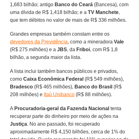
1,683 bilhão; antigo
Banco do Ceará
(Bancesa), com
uma dívida de R$ 1,418 bilhão; e a
TV Manchete
,
que tem débitos no valor de mais de R$ 336 milhões.
Grandes empresas também constam entre os
devedores da Previdência
, como a mineradora
Vale
(R$ 275 milhões) e a
JBS
, da
Friboi
, com R$ 1,8
bilhão, a segunda maior da lista.
A lista inclui também bancos públicos e privados,
como
Caixa Econômica Federal
(R$ 549 milhões),
Bradesco
(R$ 465 milhões),
Banco do Brasil
(R$
208 milhões) e
Itaú Unibanco
(R$ 88 milhões).
A
Procuradoria-geral da Fazenda Nacional
tenta
recuperar parte do dinheiro por meio de ações na
Justiça
. No ano passado, foi recuperado
aproximadamente R$ 4,150 bilhões, cerca de 1% do