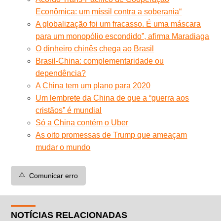
Econômica: um míssil contra a soberania
“
A globalização foi um fracasso. É uma máscara
para um monopólio escondido”, afirma Maradiaga
O dinheiro chinês chega ao Brasil
Brasil-China: complementaridade ou
dependência?
A China tem um plano para 2020
Um lembrete da China de que a “guerra aos
cristãos” é mundial
Só a China contém o Uber
As oito promessas de Trump que ameaçam
mudar o mundo
⚠️
Comunicar erro
NOTÍCIAS RELACIONADAS