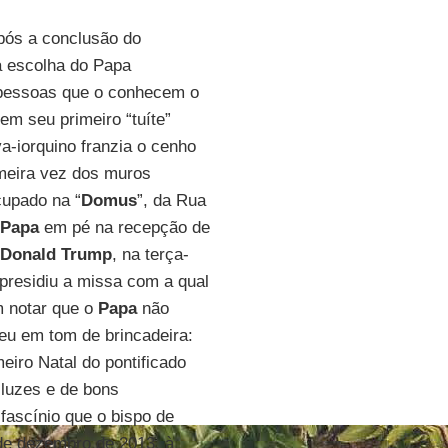
pós a conclusão do
a escolha do Papa
 pessoas que o conhecem o
em seu primeiro “tuíte”
a-iorquino franzia o cenho
imeira vez dos muros
cupado na “
Domus
”, da Rua
Papa
em pé na recepção de
Donald Trump
, na terça-
presidiu a missa com a qual
m notar que o
Papa
não
eu em tom de brincadeira:
eiro Natal do pontificado
 luzes e de bons
fascínio que o bispo de
de dezembro de 2013, à