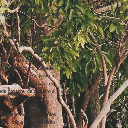
elmente explica por que
om a profissão de humildade,
penas relacionados com
4, as eleições presidenciais
nsiderando se apresentar
o” e em suas ocorrências
taria de ter como hóspede
 criou e conduziu (para a
entes pessoas famosas, em
de possível de dinheiro a
O Papa!”.
s questões vaticanas antes
a opinião sobre a decisão