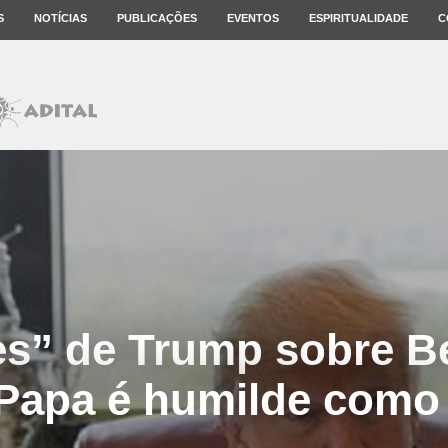
S
NOTÍCIAS
PUBLICAÇÕES
EVENTOS
ESPIRITUALIDADE
C
es” de Trump sobre B
Papa é humilde como