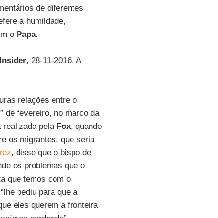
mentários de diferentes
efere à humildade,
com o
Papa
.
Insider
, 28-11-2016. A
uras relações entre o
e” de fevereiro, no marco da
 realizada pela
Fox
, quando
re os migrantes, que seria
rez
, disse que o bispo de
nde os problemas que o
rta que temos com o
“lhe pediu para que a
que eles querem a fronteira