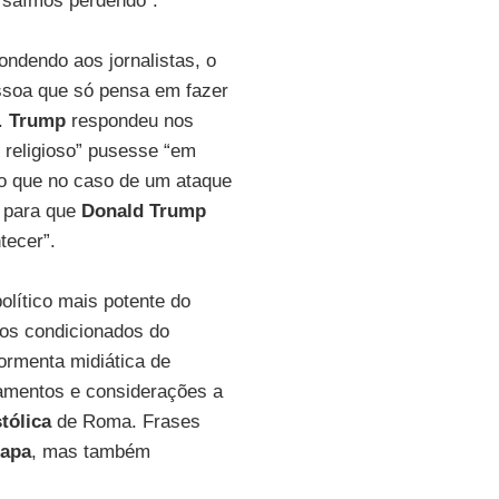
 saímos perdendo”.
ndendo aos jornalistas, o
ssoa que só pensa em fazer
”.
Trump
respondeu nos
 religioso” pusesse “em
do que no caso de um ataque
a para que
Donald Trump
tecer”.
olítico mais potente do
os condicionados do
ormenta midiática de
amentos e considerações a
tólica
de Roma. Frases
apa
, mas também