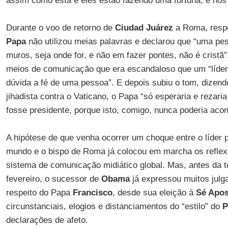
assim como está e eles estão fazendo uma fortuna, e nós
Durante o voo de retorno de
Ciudad Juárez
a Roma, respo
Papa
não utilizou meias palavras e declarou que “uma pe
muros, seja onde for, e não em fazer pontes, não é cristã
meios de comunicação que era escandaloso que um “líder
dúvida a fé de uma pessoa”. E depois subiu o tom, dizen
jihadista contra o Vaticano, o Papa “só esperaria e rezari
fosse presidente, porque isto, comigo, nunca poderia acon
A hipótese de que venha ocorrer um choque entre o líder p
mundo e o bispo de Roma já colocou em marcha os reflex
sistema de comunicação midiático global. Mas, antes da t
fevereiro, o sucessor de
Obama
já expressou muitos julg
respeito do Papa
Francisco
, desde sua eleição à
Sé Apos
circunstanciais, elogios e distanciamentos do “estilo” do
P
declarações de afeto.