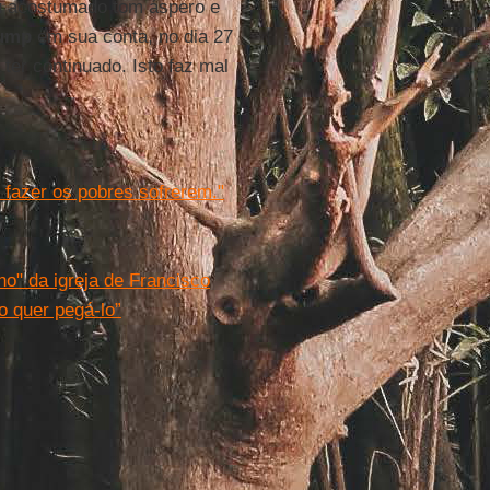
u acostumado tom áspero e
ump
em sua conta, no dia 27
 ter continuado. Isto faz mal
 fazer os pobres sofrerem."
o" da igreja de Francisco
o quer pegá-lo”