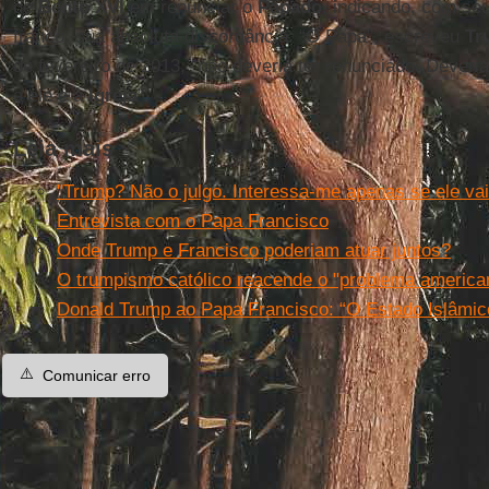
de
Bento XVI
em renunciar o
Papado
, indicando, com se
franco, sua absoluta discordância: “O Papa”, escreveu
Tr
de fevereiro de 2013, “não deveria ter renunciado. Deveria
a ele e à
Igreja
”.
Leia mais
"Trump? Não o julgo. Interessa-me apenas se ele vai
Entrevista com o Papa Francisco
Onde Trump e Francisco poderiam atuar juntos?
O trumpismo católico reacende o "problema american
Donald Trump ao Papa Francisco: “O Estado Islâmic
⚠️
Comunicar erro