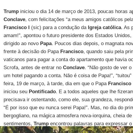
Trump
iniciou o dia 14 de março de 2013, poucas horas a
Conclave
, com felicitações “a meus amigos católicos pel
Francisco I
(sic) para a condução da
Igreja católica
. As
amam!”, apontou o futuro presidente dos Estados Unidos, 
dirigido ao novo
Papa
. Poucos dias depois, o magnata nov
frente à decisão do Papa
Francisco
, quando saiu pela pr
vaticanos para pagar a conta do apartamento que havia o
Scrofa, antes de entrar no
Conclave
. “Não gosto de ver o
um hotel pagando a conta. Não é coisa de Papa!”, “tuitou”
feira, 19 de março, à tarde, dia em que o Papa
Francisco
iniciou seu
Pontificado
. E a todos aqueles que lhe fizera
precisava ir ostentando, como ele, sua grandeza, respond
“É por isso que eu nunca serei Papa!”. Mas, no dia do prim
bergogliano, na mágica atmosfera nova-iorquina, cheia de
sentimentos,
Trump
encontrou palavras para expressar o 
Roma lhe provocava: “O novo Papa”, escreveu no dia 25 