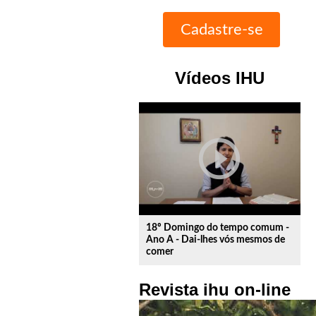
Vídeos IHU
play_circle_outline
18º Domingo do tempo comum -
Ano A - Dai-lhes vós mesmos de
comer
Revista ihu on-line