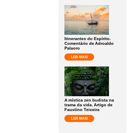
Itinerantes do Espírito.
Comentário de Adroaldo
Palaoro
LER MAIS
A mística zen budista na
trama da vida. Artigo de
Faustino Teixeira
LER MAIS