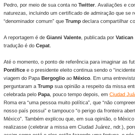
Pedro, por meio de sua conta no
Twitter
. Avaliações e co
naturezas, incluindo um certificado de admiração que se r
“denominador comum” que
Trump
declara compartilhar 
A reportagem é de
Gianni Valente
, publicada por
Vatican 
tradução é do
Cepat
.
Até o momento, o ponto de referência para imaginar as fut
Pontífice
e o presidente eleito continua sendo o “incident
viagem do Papa
Bergoglio
ao
México
. Em uma entrevista
perguntaram a
Trump
sua opinião a respeito da missa ent
celebrada pelo
Papa
, pouco tempo depois, em
Ciudad Juá
Roma era “uma pessoa muito política”, que “não compree
nosso país possui” e tampouco “o perigo da fronteira abe
México”. Também explicou que, em sua opinião, o México 
realizasse (celebrar a missa em Ciudad Juárez, ndr.), por