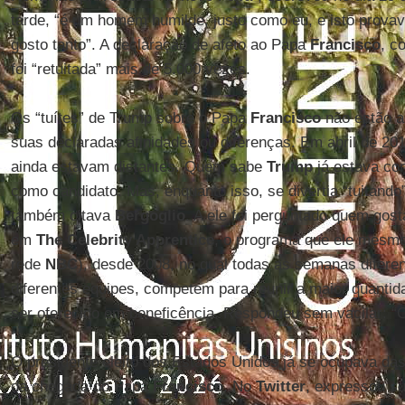
tarde, “é um homem humilde, justo como eu, e isto provav
gosto tanto”. A declaração de afeto ao Papa
Francisco
, c
foi “retuitada” mais de 5.000 vezes.
Os “tuítes” de Trump sobre o Papa
Francisco
não estão a
suas declaradas afinidades ou diferenças. Em abril de 201
ainda estavam distantes. Quem sabe
Trump
já estava co
como candidato. Mas, enquanto isso, se divertia “tuitand
também citava
Bergoglio
. A ele foi perguntado quem gos
em
The Celebrity Apprentice
, o programa que ele mesmo
rede
NBC
), desde 2008, no qual todas as semanas difer
diferentes equipes, competem para reunir a maior quantida
ser oferecido em beneficência. Respondeu sem vacilar: “
O presidente eleito dos Estados Unidos já se ocupava da
da chegada do Papa
Francisco
. No
Twitter
, expressou su