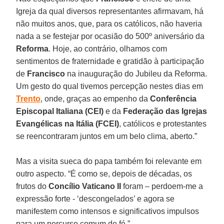
Igreja da qual diversos representantes afirmavam, há
não muitos anos, que, para os católicos, não haveria
nada a se festejar por ocasião do 500º aniversário da
Reforma
. Hoje, ao contrário, olhamos com
sentimentos de fraternidade e gratidão à participação
de
Francisco
na inauguração do Jubileu da Reforma.
Um gesto do qual tivemos percepção nestes dias em
Trento
, onde, graças ao empenho da
Conferência
Episcopal Italiana (CEI)
e da
Federação das Igrejas
Evangélicas na Itália (FCEI)
, católicos e protestantes
se reencontraram juntos em um belo clima, aberto.”
Mas a visita sueca do papa também foi relevante em
outro aspecto. “É como se, depois de décadas, os
frutos do
Concílio Vaticano II
foram – perdoem-me a
expressão forte - ‘descongelados’ e agora se
manifestem como intensos e significativos impulsos
para um percurso comum de fé.”