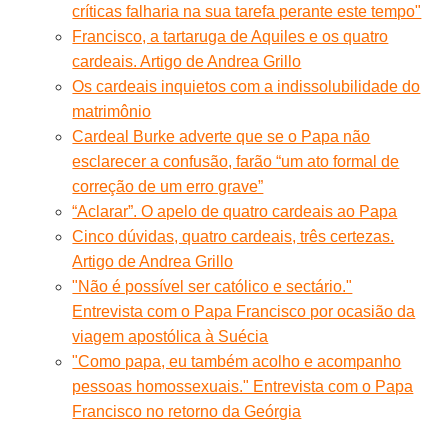
críticas falharia na sua tarefa perante este tempo"
Francisco, a tartaruga de Aquiles e os quatro
cardeais. Artigo de Andrea Grillo
Os cardeais inquietos com a indissolubilidade do
matrimônio
Cardeal Burke adverte que se o Papa não
esclarecer a confusão, farão “um ato formal de
correção de um erro grave”
“Aclarar”. O apelo de quatro cardeais ao Papa
Cinco dúvidas, quatro cardeais, três certezas.
Artigo de Andrea Grillo
"Não é possível ser católico e sectário."
Entrevista com o Papa Francisco por ocasião da
viagem apostólica à Suécia
"Como papa, eu também acolho e acompanho
pessoas homossexuais." Entrevista com o Papa
Francisco no retorno da Geórgia