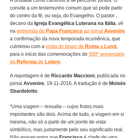
A unidade como caminho a se percorrer juntos. O
convite a um testemunho comum que só pode partir
do centro da fé, ou seja, do Evangelho. O pastor ,
decano da
Igreja Evangélica Luterana na Itália
, vê
na
entrevista do
Papa Francisco
ao jornal
Avvenire
a confirmação da nova temporada ecumênica, que
culminou com a
visita do bispo de
Roma
a
Lund
,
para o início das comemorações do
500º aniversário
da
Reforma
de
Lutero
.
A reportagem é de
Riccardo Maccioni
, publicada no
jornal
Avvenire
, 19-11-2016. A tradução é de
Moisés
Sbardelotto
.
“Uma viagem – ressalta – cujos frutos mais
importantes são dois. Acima de tudo, a viagem em si
mesma, não só a partir de um ponto de vista
simbólico, mas justamente pelo seu significado real.
Não esqueçamos que
Francisco
é chefe de uma