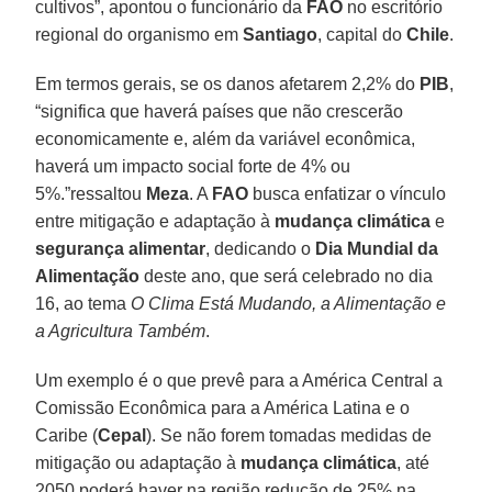
cultivos”, apontou o funcionário da
FAO
no escritório
regional do organismo em
Santiago
, capital do
Chile
.
Em termos gerais, se os danos afetarem 2,2% do
PIB
,
“significa que haverá países que não crescerão
economicamente e, além da variável econômica,
haverá um impacto social forte de 4% ou
5%.”ressaltou
Meza
. A
FAO
busca enfatizar o vínculo
entre mitigação e adaptação à
mudança climática
e
segurança alimentar
, dedicando o
Dia Mundial da
Alimentação
deste ano, que será celebrado no dia
16, ao tema
O Clima Está Mudando, a Alimentação e
a Agricultura Também
.
Um exemplo é o que prevê para a América Central a
Comissão Econômica para a América Latina e o
Caribe (
Cepal
). Se não forem tomadas medidas de
mitigação ou adaptação à
mudança climática
, até
2050 poderá haver na região redução de 25% na