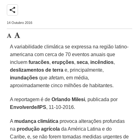
share
14 Outubro 2016
A variabilidade climática se expressa na região latino-
americana com cerca de 70 eventos anuais que
incluem
furacões
,
erupções
,
seca
,
incêndios
,
deslizamentos de terra
e, principalmente,
inundações
que afetam, em média,
aproximadamente cinco milhões de habitantes.
A reportagem é de
Orlando Milesi
, publicada por
Envolverde/IPS
, 11-10-2016.
A
mudança climática
provoca alterações profundas
na
produção agrícola
da América Latina e do
Caribe, e, se não forem tomadas medidas urgentes de