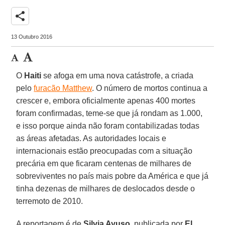
share
13 Outubro 2016
O
Haiti
se afoga em uma nova catástrofe, a criada
pelo
furacão Matthew
. O número de mortos continua a
crescer e, embora oficialmente apenas 400 mortes
foram confirmadas, teme-se que já rondam as 1.000,
e isso porque ainda não foram contabilizadas todas
as áreas afetadas. As autoridades locais e
internacionais estão preocupadas com a situação
precária em que ficaram centenas de milhares de
sobreviventes no país mais pobre da América e que já
tinha dezenas de milhares de deslocados desde o
terremoto de 2010.
A reportagem é de
Silvia Ayuso
, publicada por
El