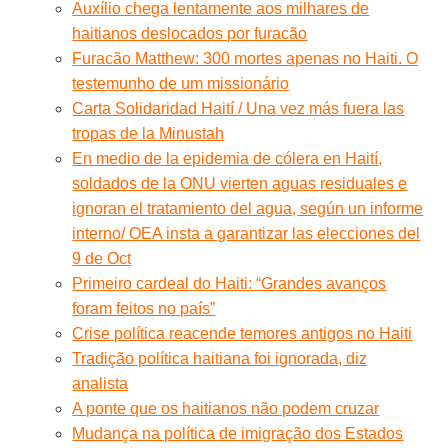
Auxílio chega lentamente aos milhares de
haitianos deslocados por furacão
Furacão Matthew: 300 mortes apenas no Haiti. O
testemunho de um missionário
Carta Solidaridad Haití / Una vez más fuera las
tropas de la Minustah
En medio de la epidemia de cólera en Haití,
soldados de la ONU vierten aguas residuales e
ignoran el tratamiento del agua, según un informe
interno/ OEA insta a garantizar las elecciones del
9 de Oct
Primeiro cardeal do Haiti: “Grandes avanços
foram feitos no país”
Crise política reacende temores antigos no Haiti
Tradição política haitiana foi ignorada, diz
analista
A ponte que os haitianos não podem cruzar
Mudança na política de imigração dos Estados