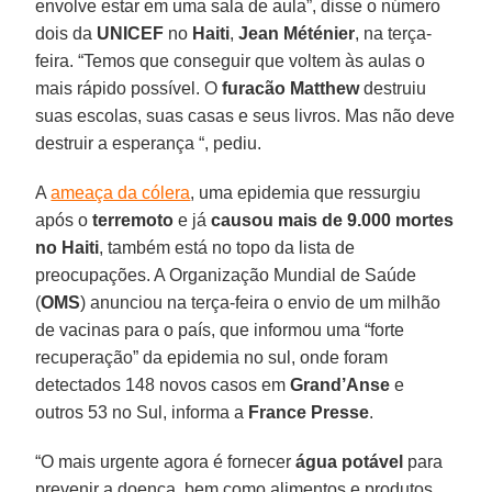
envolve estar em uma sala de aula”, disse o número
dois da
UNICEF
no
Haiti
,
Jean Méténier
, na terça-
feira. “Temos que conseguir que voltem às aulas o
mais rápido possível. O
furacão Matthew
destruiu
suas escolas, suas casas e seus livros. Mas não deve
destruir a esperança “, pediu.
A
ameaça da cólera
, uma epidemia que ressurgiu
após o
terremoto
e já
causou mais de 9.000 mortes
no
Haiti
, também está no topo da lista de
preocupações. A Organização Mundial de Saúde
(
OMS
) anunciou na terça-feira o envio de um milhão
de vacinas para o país, que informou uma “forte
recuperação” da epidemia no sul, onde foram
detectados 148 novos casos em
Grand’Anse
e
outros 53 no Sul, informa a
France Presse
.
“O mais urgente agora é fornecer
água potável
para
prevenir a doença, bem como alimentos e produtos