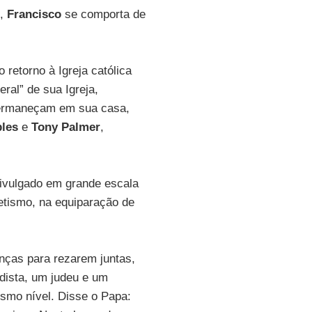
s,
Francisco
se comporta de
o retorno à Igreja católica
ral” de sua Igreja,
permaneçam em sua casa,
les
e
Tony Palmer
,
divulgado em grande escala
etismo, na equiparação de
nças para rezarem juntas,
dista, um judeu e um
smo nível. Disse o Papa: