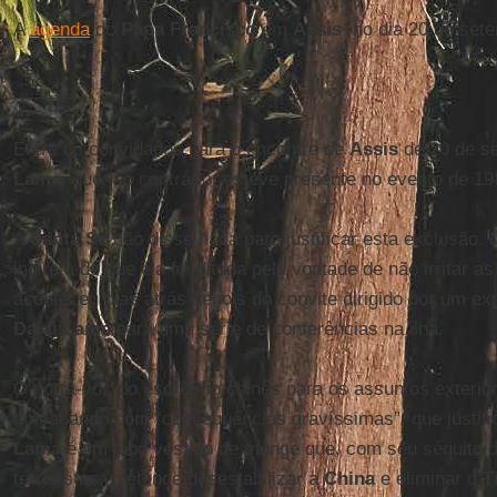
A
agenda
do
Papa Francisco
em
Assis
, no dia 20 de set
_______
Entre os convidados para o encontro de
Assis
de 20 de se
Lama
, que, ao contrário, esteve presente no evento de 
A
Santa Sé
não disse nada para justificar esta exclusão
indireta de que ela foi ditada pela vontade de não irritar 
aconteceu dias atrás depois do convite dirigido por um ex
Dalai Lama
para uma série de conferências na ilha.
O porta-voz do escritório chinês para os assuntos exterio
ameaçando com “consequências gravíssimas”, que justifi
Lama
é um lobo vestido de monge que, com seu séquito d
terroristas, pretende desestabilizar a
China
e eliminar o
T