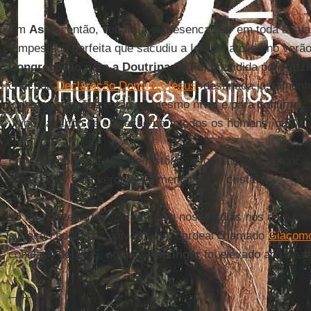
Em
Assis
, então, voltará a se desencadear em toda a sua
tempestade perfeita que sacudiu a Igreja católica no verã
Congregação para a Doutrina da Fé
, presidida por
Ratzi
criticada
Declaração Dominus Iesus
, destinada justament
todas as religiões estão no mesmo nível e para confirmar,
único caminho de salvação para todos os homens, que é 
Em seus dois milênios de história, a Igreja católica nunc
de recordar esta verdade elementar da fé cristã.
“O fato de ter que recordá-la em nossos dias nos dá a me
situação hodierna”, advertiu um cardeal chamado
Giacomo
conclave de 2005, no qual
Ratzinger
foi elevado ao papad
_______