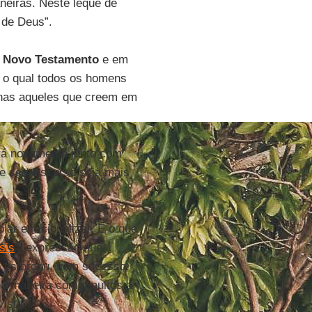
eiras. Neste leque de
 de Deus”.
o
Novo Testamento
e em
 o qual todos os homens
enas aqueles que creem em
rá novamente junto com
e seu discurso seja mais
lar e racionalizar. É o que
sis
”, expressão que
e esforçou, sem sucesso,
 da maneira como muitos a
vista”.