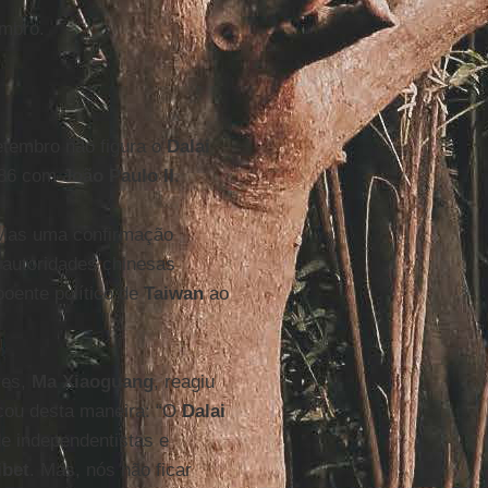
embro.
tembro não figura o
Dalai
1986 com
João Paulo II
.
. Mas uma confirmação
as autoridades chinesas
poente político de
Taiwan
ao
res,
Ma Xiaoguang
, reagiu
cou desta maneira: “O
Dalai
e independentistas e
ibet
. Mas, nós não ficar