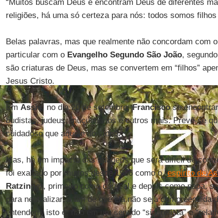
“Muitos buscam Deus e encontram Deus de diferentes man
religiões, há uma só certeza para nós: todos somos filhos
Belas palavras, mas que realmente não concordam com 
particular com o
Evangelho Segundo São João
, segundo
são criaturas de Deus, mas se convertem em “filhos” ap
Jesus Cristo.
Em
Assis
, no dia 20 de setembro,
Francisco
se encontra
budistas, judeus, muçulmanos e outros mais. Prevê-se qu
cuidadoso que aquele do vídeo.
Mas, há um impacto das imagens que será difícil de contro
foi exaltado por muitos desde 1986 como o “
espírito de As
Ratzinger
, primeiro como cardeal e depois como papa, s
para neutralizar, a fim de que ela não seja compreendida
entendem, isto é, não em um sentido “sincretista” e “relati