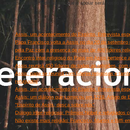
apenas olhando: todo aquele que o apoiar será nosso inim
Leia mais...
Assis, um acontecimento do Espírito. Entrevista esp
Papa Francisco volta a Assis no dia 20 de setembro
pela Paz com a presença de mais de 400 líderes reli
Encontro inter-religioso do Papa em Assis pertence
Assis reunirá 450 líderes de todas as religiões, co
Assis: papa se reunirá com líderes religiosos e ta
refugiados
Assis, um acontecimento do Espírito. Entrevista esp
Assis: um diálogo que começou em 1219. Artigo de 
"Espírito de Assis, desça sobre nós"
Diálogo inter-religioso: Prêmios Nobel e refugiados
Não existe mais religião: Francisco, Martini e Biffi e