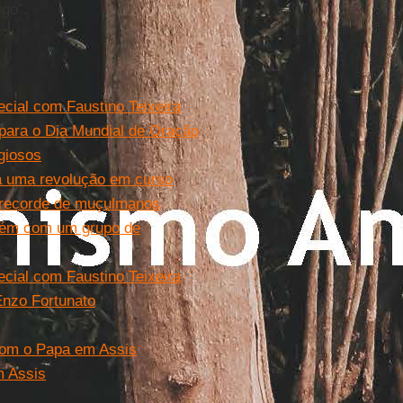
igo”.
ecial com Faustino Teixeira
 para o Dia Mundial de Oração
giosos
 a uma revolução em curso
m recorde de muçulmanos
mbém com um grupo de
ecial com Faustino Teixeira
Enzo Fortunato
 com o Papa em Assis
m Assis