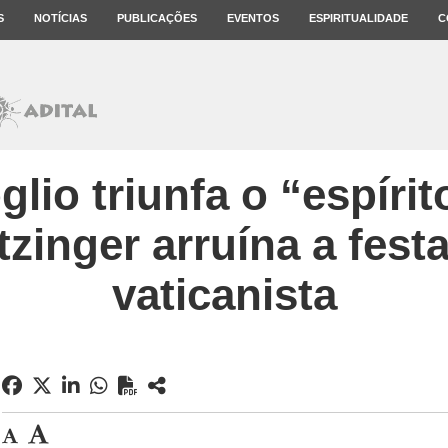
S
NOTÍCIAS
PUBLICAÇÕES
EVENTOS
ESPIRITUALIDADE
C
io triunfa o “espírit
zinger arruína a festa
vaticanista