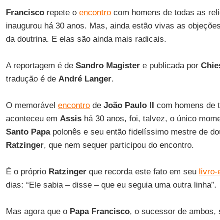
Francisco
repete o
encontro
com homens de todas as reli
inaugurou há 30 anos. Mas, ainda estão vivas as objeções
da doutrina. E elas são ainda mais radicais.
A reportagem é de
Sandro Magister
e publicada por
Chies
tradução é de
André Langer
.
O memorável
encontro
de
João Paulo II
com homens de to
aconteceu em
Assis
há 30 anos, foi, talvez, o único mom
Santo Papa
polonês e seu então fidelíssimo mestre de do
Ratzinger
, que nem sequer participou do encontro.
É o próprio
Ratzinger
que recorda este fato em seu
livro-
dias: “Ele sabia – disse – que eu seguia uma outra linha”.
Mas agora que o
Papa Francisco
, o sucessor de ambos, 