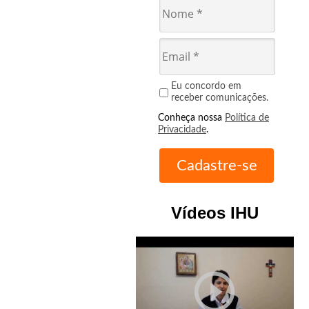
Eu concordo em
receber comunicações.
Conheça nossa
Política de
Privacidade
.
Vídeos IHU
play_circle_outline