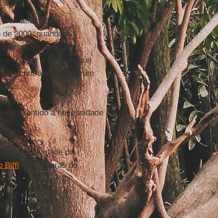
 dramaticidade a
o de 2000, quando a
nger
, publicou a tão
e a se opor à ideia de que
 pelo contrário, que há um
Jesus.
a havia sentido a necessidade
dida da gravidade da
 Biffi
às vésperas do
o.