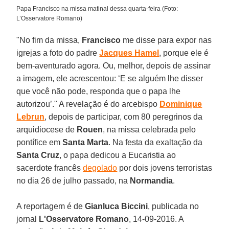
Papa Francisco na missa matinal dessa quarta-feira (Foto:
L’Osservatore Romano)
"No fim da missa,
Francisco
me disse para expor nas
igrejas a foto do padre
Jacques Hamel
, porque ele é
bem-aventurado agora. Ou, melhor, depois de assinar
a imagem, ele acrescentou: ‘E se alguém lhe disser
que você não pode, responda que o papa lhe
autorizou’." A revelação é do arcebispo
Dominique
Lebrun
, depois de participar, com 80 peregrinos da
arquidiocese de
Rouen
, na missa celebrada pelo
pontífice em
Santa Marta
. Na festa da exaltação da
Santa Cruz
, o papa dedicou a Eucaristia ao
sacerdote francês
degolado
por dois jovens terroristas
no dia 26 de julho passado, na
Normandia
.
A reportagem é de
Gianluca Biccini
, publicada no
jornal
L'Osservatore Romano
, 14-09-2016. A