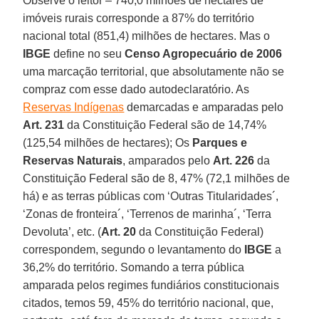
Observe o leitor – 740,0 milhões de hectares de
imóveis rurais corresponde a 87% do território
nacional total (851,4) milhões de hectares. Mas o
IBGE
define no seu
Censo Agropecuário de 2006
uma marcação territorial, que absolutamente não se
compraz com esse dado autodeclaratório. As
Reservas Indígenas
demarcadas e amparadas pelo
Art. 231
da Constituição Federal são de 14,74%
(125,54 milhões de hectares); Os
Parques e
Reservas Naturais
, amparados pelo
Art. 226
da
Constituição Federal são de 8, 47% (72,1 milhões de
há) e as terras públicas com ‘Outras Titularidades´,
‘Zonas de fronteira´, ‘Terrenos de marinha´, ‘Terra
Devoluta’, etc. (
Art. 20
da Constituição Federal)
correspondem, segundo o levantamento do
IBGE
a
36,2% do território. Somando a terra pública
amparada pelos regimes fundiários constitucionais
citados, temos 59, 45% do território nacional, que,