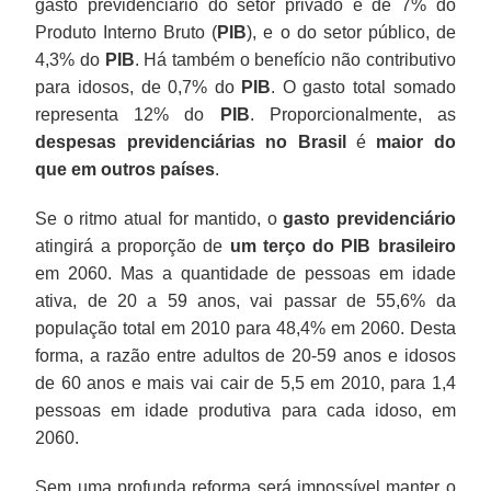
gasto previdenciário do setor privado é de 7% do
Produto Interno Bruto (
PIB
), e o do setor público, de
4,3% do
PIB
. Há também o benefício não contributivo
para idosos, de 0,7% do
PIB
. O gasto total somado
representa 12% do
PIB
. Proporcionalmente, as
despesas
previdenciárias no Brasil
é
maior do
que em outros países
.
Se o ritmo atual for mantido, o
gasto previdenciário
atingirá a proporção de
um terço do PIB brasileiro
em 2060. Mas a quantidade de pessoas em idade
ativa, de 20 a 59 anos, vai passar de 55,6% da
população total em 2010 para 48,4% em 2060. Desta
forma, a razão entre adultos de 20-59 anos e idosos
de 60 anos e mais vai cair de 5,5 em 2010, para 1,4
pessoas em idade produtiva para cada idoso, em
2060.
Sem uma profunda reforma será impossível manter o