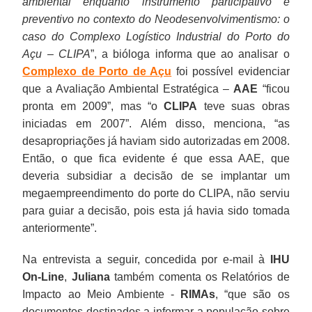
ambiental enquanto instrumento participativo e
preventivo no contexto do Neodesenvolvimentismo: o
caso do Complexo Logístico Industrial do Porto do
Açu – CLIPA
”, a bióloga informa que ao analisar o
Complexo de Porto de Açu
foi possível evidenciar
que a Avaliação Ambiental Estratégica –
AAE
“ficou
pronta em 2009”, mas “o
CLIPA
teve suas obras
iniciadas em 2007”. Além disso, menciona, “as
desapropriações já haviam sido autorizadas em 2008.
Então, o que fica evidente é que essa AAE, que
deveria subsidiar a decisão de se implantar um
megaempreendimento do porte do CLIPA, não serviu
para guiar a decisão, pois esta já havia sido tomada
anteriormente”.
Na entrevista a seguir, concedida por e-mail à
IHU
On-Line
,
Juliana
também comenta os Relatórios de
Impacto ao Meio Ambiente -
RIMAs
, “que são os
documentos destinados a informar a população sobre