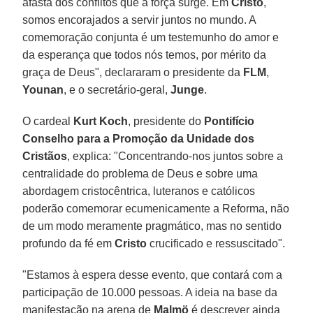
afasta dos conflitos que a força surge. Em
Cristo
,
somos encorajados a servir juntos no mundo. A
comemoração conjunta é um testemunho do amor e
da esperança que todos nós temos, por mérito da
graça de Deus", declararam o presidente da
FLM
,
Younan
, e o secretário-geral,
Junge
.
O cardeal
Kurt Koch
, presidente do
Pontifício
Conselho para a Promoção da Unidade dos
Cristãos
, explica: "Concentrando-nos juntos sobre a
centralidade do problema de Deus e sobre uma
abordagem cristocêntrica, luteranos e católicos
poderão comemorar ecumenicamente a Reforma, não
de um modo meramente pragmático, mas no sentido
profundo da fé em
Cristo
crucificado e ressuscitado".
"Estamos à espera desse evento, que contará com a
participação de 10.000 pessoas. A ideia na base da
manifestação na arena de
Malmö
é descrever ainda