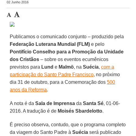
02 Junho 2016
Publicamos o comunicado conjunto – produzido pela
Federação Luterana Mundial (FLM)
e pelo
Pontifício Conselho para a Promoção da Unidade
dos Cristãos
– sobre os eventos ecumênicos
previstos para
Lund
e
Malmö
, na
Suécia
,
com a
participação do Santo Padre Francisco
, no próximo
dia 31 de outubro, para a Comemoração dos
500
anos da Reforma
.
A nota é da
Sala de Imprensa
da
Santa Sé
, 01-06-
2016. A tradução é de
Moisés Sbardelotto
.
É preciso observa, contudo, que o programa completo
da viagem do Santo Padre à
Suécia
será publicado