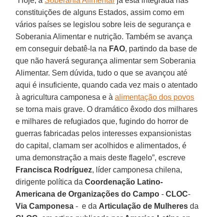
“Hoje, a
Soberania Alimentar
já está integrada nas
constituições de alguns Estados, assim como em
vários países se legislou sobre leis de segurança e
Soberania Alimentar e nutrição. Também se avança
em conseguir debatê-la na
FAO
, partindo da base de
que não haverá segurança alimentar sem Soberania
Alimentar. Sem dúvida, tudo o que se avançou até
aqui é insuficiente, quando cada vez mais o atentado
à agricultura camponesa e à
alimentação dos povos
se torna mais grave. O dramático êxodo dos milhares
e milhares de refugiados que, fugindo do horror de
guerras fabricadas pelos interesses expansionistas
do capital, clamam ser acolhidos e alimentados, é
uma demonstração a mais deste flagelo”, escreve
Francisca Rodríguez
, líder camponesa chilena,
dirigente política da
Coordenação Latino-
Americana de Organizações do Campo
-
CLOC
-
Via Camponesa
- e da
Articulação de Mulheres
da