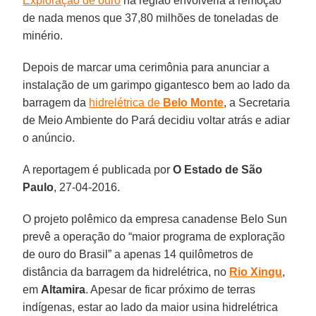
Exploração de ouro
na região envolveria a remoção
de nada menos que 37,80 milhões de toneladas de
minério.
Depois de marcar uma cerimônia para anunciar a
instalação de um garimpo gigantesco bem ao lado da
barragem da
hidrelétrica de
Belo Monte
, a Secretaria
de Meio Ambiente do Pará decidiu voltar atrás e adiar
o anúncio.
A reportagem é publicada por
O Estado de São
Paulo
, 27-04-2016.
O projeto polêmico da empresa canadense Belo Sun
prevê a operação do “maior programa de exploração
de ouro do Brasil” a apenas 14 quilômetros de
distância da barragem da hidrelétrica, no
Rio Xingu
,
em
Altamira
. Apesar de ficar próximo de terras
indígenas, estar ao lado da maior usina hidrelétrica