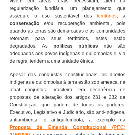
vivem em áreas rurais necessitam, além da
regularização fundiária, um planejamento que
assegure o uso sustentável dos
territórios
, a
conservação
e/ou recuperação ambiental, pois
quando as terras são demarcadas e as comunidades
retornam para seus territórios, estes estão
degradados. As
políticas públicas
não são
adequadas aos povos indígenas e quilombolas e, via
de regra, tendem a uma unidade étnica.
Apesar das conquistas constitucionais, os direitos
indígenas e quilombolas à terra estão sob ameaça, na
atual conjuntura brasileira, em decorrência de
propostas de alteração dos artigos 231 e 232 da
Constituição, que partem de todos os poderes:
Executivo, Legislativo e Judiciário, são anti-indígena,
antiambiental e antiquilombola, a exemplo da
Proposta de Emenda Constitucional
(PEC)
215/2000
, que quer mudar a atribuição de demarcar