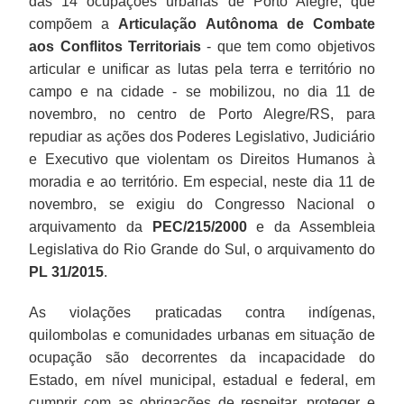
das 14 ocupações urbanas de Porto Alegre, que
compõem a
Articulação Autônoma de Combate
aos Conflitos Territoriais
- que tem como objetivos
articular e unificar as lutas pela terra e território no
campo e na cidade - se mobilizou, no dia 11 de
novembro, no centro de Porto Alegre/RS, para
repudiar as ações dos Poderes Legislativo, Judiciário
e Executivo que violentam os Direitos Humanos à
moradia e ao território. Em especial, neste dia 11 de
novembro, se exigiu do Congresso Nacional o
arquivamento da
PEC/215/2000
e da Assembleia
Legislativa do Rio Grande do Sul, o arquivamento do
PL 31/2015
.
As violações praticadas contra indígenas,
quilombolas e comunidades urbanas em situação de
ocupação são decorrentes da incapacidade do
Estado, em nível municipal, estadual e federal, em
http://www.ihu.unisinos.br/noticias/526043-
cumprir com as obrigações de respeitar, proteger e