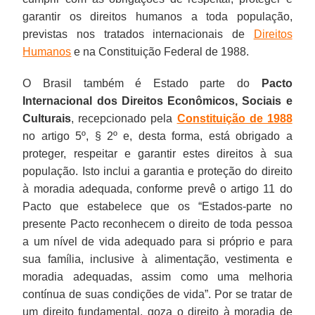
desdobramentos-
garantir os direitos humanos a toda população,
da-
previstas nos tratados internacionais de
Direitos
conjuntura-
Humanos
e na Constituição Federal de 1988.
indigenista-
O Brasil também é Estado parte do
Pacto
governo-
Internacional dos Direitos Econômicos, Sociais e
investe-
Culturais
, recepcionado pela
Constituição de 1988
na-
no artigo 5º, § 2º e, desta forma, está obrigado a
desmobilizacao-
proteger, respeitar e garantir estes direitos à sua
dos-
população. Isto inclui a garantia e proteção do direito
povos
à moradia adequada, conforme prevê o artigo 11 do
Pacto que estabelece que os “Estados-parte no
presente Pacto reconhecem o direito de toda pessoa
a um nível de vida adequado para si próprio e para
sua família, inclusive à alimentação, vestimenta e
moradia adequadas, assim como uma melhoria
contínua de suas condições de vida”. Por se tratar de
um direito fundamental, goza o direito à moradia de