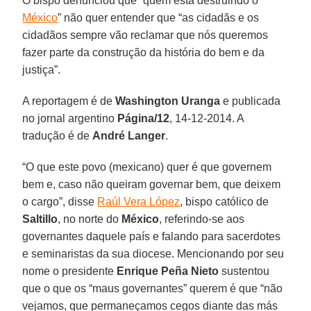
O bispo denunciou que “quem está destruindo o
México
” não quer entender que “as cidadãs e os
cidadãos sempre vão reclamar que nós queremos
fazer parte da construção da história do bem e da
justiça”.
A reportagem é de
Washington Uranga
e publicada
no jornal argentino
Página/12
, 14-12-2014. A
tradução é de
André Langer
.
“O que este povo (mexicano) quer é que governem
bem e, caso não queiram governar bem, que deixem
o cargo”, disse
Raúl Vera López
, bispo católico de
Saltillo
, no norte do
México
, referindo-se aos
governantes daquele país e falando para sacerdotes
e seminaristas da sua diocese. Mencionando por seu
nome o presidente
Enrique Peña Nieto
sustentou
que o que os “maus governantes” querem é que “não
vejamos, que permaneçamos cegos diante das más