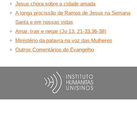
Jesus chora sobre a cidade amada
A longa procissão de Ramos de Jesus na Semana
Santa e em nossas vidas
Amar, trair e negar (Jo 13, 21-33.36-38)
Ministério da palavra na voz das Mulheres
Outros Comentários do Evangelho