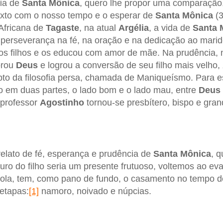
ia de
Santa Mônica
, quero lhe propor uma comparação
exto com o nosso tempo e o esperar de
Santa Mônica
(3
 Africana de
Tagaste
, na atual
Argélia
, a vida de
Santa 
 perseverança na fé, na oração e na dedicação ao marido
os filhos e os educou com amor de mãe. Na prudência, n
orou
Deus
e logrou a conversão de seu filho mais velho,
pto da filosofia persa, chamada de Maniqueísmo. Para 
o em duas partes, o lado bom e o lado mau, entre
Deus
 professor
Agostinho
tornou-se presbítero, bispo e gran
elato de fé, esperança e prudência de
Santa Mônica
, q
turo do filho seria um presente frutuoso, voltemos ao e
bola, tem, como pano de fundo, o casamento no tempo d
 etapas:
[1]
namoro, noivado e núpcias.