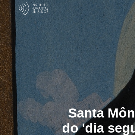
Santa Môni
do 'dia seg