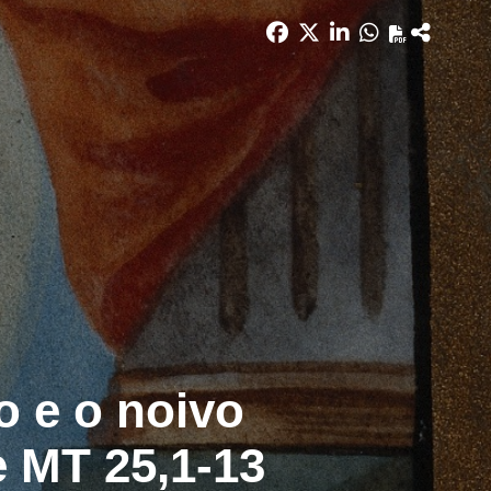
o e o noivo
e MT 25,1-13