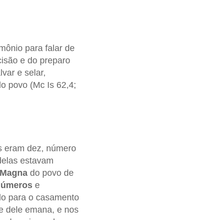
mônio para falar de
isão e do preparo
var e selar,
 do povo (Mc Is 62,4;
as eram dez, número
 delas estavam
 Magna
do povo de
úmeros
e
ado para o casamento
ue dele emana, e nos