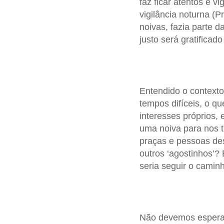
faz ficar atentos e v
vigilância noturna (P
noivas, fazia parte d
justo será gratificad
Entendido o contexto
tempos difíceis, o qu
interesses próprios,
uma noiva para nos t
praças e pessoas de
outros ‘agostinhos’
seria seguir o caminh
Não devemos esperar 