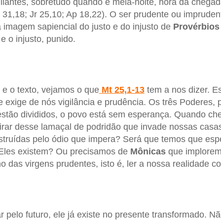
igilantes, sobretudo quando é meia-noite, hora da chega
r 31,18; Jr 25,10; Ap 18,22). O ser prudente ou impruden
a imagem sapiencial do justo e do injusto de
Provérbios
o e o injusto, punido.
 e o texto, vejamos o que
Mt 25,1-13
tem a nos dizer. E
e exige de nós vigilância e prudência. Os três Poderes,
 estão divididos, o povo está sem esperança. Quando c
irar desse lamaçal de podridão que invade nossas casas
struídas pelo ódio que impera? Será que temos que esp
? Eles existem? Ou precisamos de
Mônicas
que implorem
o das virgens prudentes, isto é, ler a nossa realidade c
pelo futuro, ele já existe no presente transformado. Não