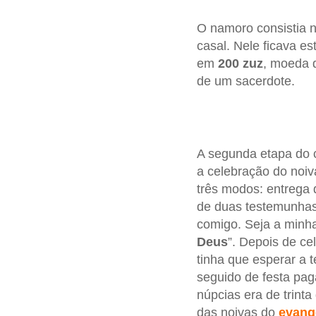
O namoro consistia n
casal. Nele ficava e
em
200 zuz
, moeda 
de um sacerdote.
A segunda etapa do 
a celebração do noi
três modos: entrega 
de duas testemunhas.
comigo. Seja a minha
Deus
”. Depois de ce
tinha que esperar a t
seguido de festa pag
núpcias era de trinta
das noivas do
e
vang