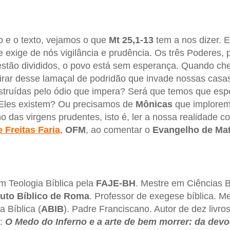
o e o texto, vejamos o que
Mt 25,1-13
tem a nos dizer. 
e exige de nós vigilância e prudência. Os três Poderes,
 estão divididos, o povo está sem esperança. Quando c
irar desse lamaçal de podridão que invade nossas casas
struídas pelo ódio que impera? Será que temos que esp
? Eles existem? Ou precisamos de
Mônicas
que implorem
o das virgens prudentes, isto é, ler a nossa realidade c
e Freitas Faria
,
OFM
, ao comentar o
Evangelho de Mat
m Teologia Bíblica pela
FAJE-BH
. Mestre em Ciências B
ituto Bíblico de Roma
. Professor de exegese bíblica. 
a Bíblica (
ABIB
). Padre Franciscano. Autor de dez livro
o:
O Medo do Inferno e a arte de bem morrer: da devo