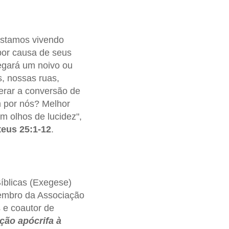
Estamos vivendo
 por causa de seus
hegará um noivo ou
, nossas ruas,
erar a conversão de
 por nós? Melhor
om olhos de lucidez",
eus 25:1-12
.
íblicas (Exegese)
Membro da Associação
s e coautor de
ção apócrifa à