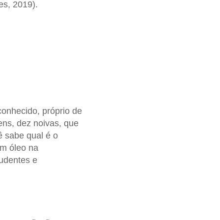
s, 2019).
conhecido, próprio de
gens, dez noivas, que
ê sabe qual é o
om óleo na
udentes e