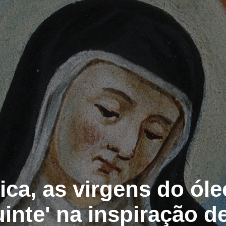
ca, as virgens do óle
uinte' na inspiração d