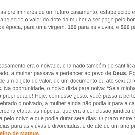
as preliminares de um futuro casamento, estabelecido en
stabelecido o valor do dote da mulher a ser pago pelo ho
da época, para uma virgem,
100
para as viúvas, e
500
pa
casamento era o noivado, chamado também de santific
vado, a mulher passava a pertencer ao povo de
Deus
. P
de um objeto de valor, de um documento ou ato sexual 
 Na oportunidade, o noivo dizia para noiva: “Seja minh
 propriedade! Hoje, com esse gesto, você passa a pert
lebrado o noivado, a mulher ainda não podia ir para a c
erceira etapa, as núpcias, que era a conclusão jurídica
a pelo noivo e que podia durar sete dias. O prazo entre 
 dias para as viúvas e divorciadas, e de até de um ano p
elho de Mateus
.