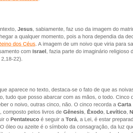
ntexto,
Jesus
, sabiamente, faz uso da imagem do matri
hegar a qualquer momento, pois a hora dependia da dec
eino dos Céus
. A imagem de um noivo que viria para sal
casamento com
Israel
, fazia parte do imaginário religioso
 2,18-22).
ue aparece no texto, destaca-se o fato de que as noiv
to, tudo que posso abarcar com as mãos, o todo. Cinco
ber o noivo, outras cinco, não. O cinco recorda a
Carta
, composto pelos livros de
Gênesis
,
Êxodo
,
Levítico
,
N
uir o
Pentateuco
é seguir a
Torá
, a Lei, é estar prepar
 O óleo ou azeite é o símbolo da consagração, da luz q