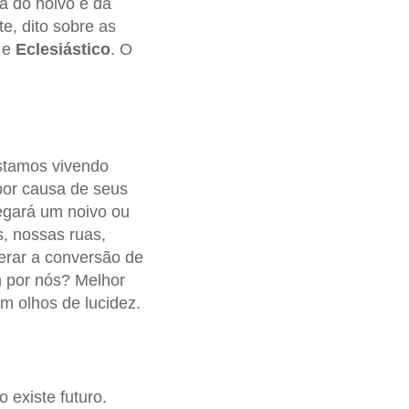
da do noivo e da
te, dito sobre as
e
Eclesiástico
. O
stamos vivendo
 por causa de seus
hegará um noivo ou
, nossas ruas,
erar a conversão de
 por nós? Melhor
om olhos de lucidez.
 existe futuro.