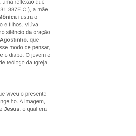
, uma reflexão que
31-387E.C.), a mãe
Mônica
ilustra o
 e filhos. Viúva
o silêncio da oração
Agostinho
, que
esse modo de pensar,
e o diabo. O jovem e
de teólogo da Igreja.
ue viveu o presente
vangelho. A imagem,
e
Jesus
, o qual era