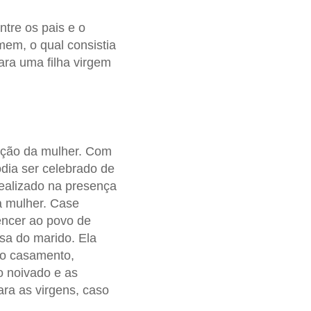
tre os pais e o
mem, o qual consistia
ra uma filha virgem
ação da mulher. Com
odia ser celebrado de
realizado na presença
a mulher. Case
encer ao povo de
asa do marido. Ela
 do casamento,
o noivado e as
ara as virgens, caso