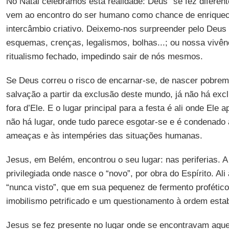
No Natal celebramos esta realidade: Deus “se fez diferent
vem ao encontro do ser humano como chance de enriqueci
intercâmbio criativo. Deixemo-nos surpreender pelo Deus
esquemas, crenças, legalismos, bolhas...; ou nossa vivên
ritualismo fechado, impedindo sair de nós mesmos.
Se Deus correu o risco de encarnar-se, de nascer pobre
salvação a partir da exclusão deste mundo, já não há excl
fora d’Ele. E o lugar principal para a festa é ali onde Ele 
não há lugar, onde tudo parece esgotar-se e é condenado
ameaças e às intempéries das situações humanas.
Jesus, em Belém, encontrou o seu lugar: nas periferias. A 
privilegiada onde nasce o “novo”, por obra do Espírito. Ali
“nunca visto”, que em sua pequenez de fermento profético
imobilismo petrificado e um questionamento à ordem estab
Jesus se fez presente no lugar onde se encontravam aquel