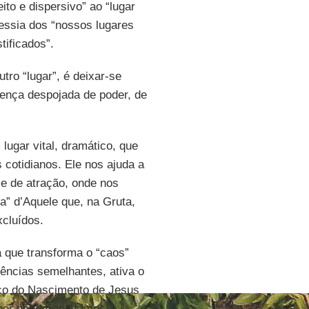
ito e dispersivo” ao “lugar
essia dos “nossos lugares
tificados”.
tro “lugar”, é deixar-se
esença despojada de poder, de
lugar vital, dramático, que
s cotidianos. Ele nos ajuda a
 e de atração, onde nos
a” d’Aquele que, na Gruta,
xcluídos.
a que transforma o “caos”
ências semelhantes, ativa o
aço do Nascimento de Jesus
por onde transitamos.