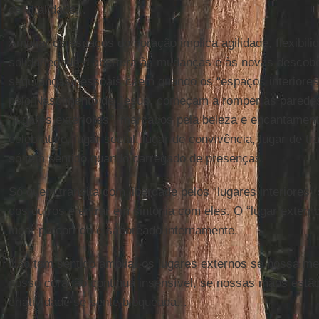
de vitalidade...
Ampliar os espaços do coração implica agilidade, flexibilid
solidariedade e abertura às mudanças e às novas descobe
seguranças pessoais caem quando os “espaços interiores
pelo Nascimento de Jesus, começam a romper as parede
“lugares exteriores”, marcados pela beleza e encantamento:
celebrativo, lugar social, lugar de convivência, lugar de t
só tem sentido quando carregado de presenças.
Só quem transita com liberdade pelos “lugares interiores”
dos outros e entrar em sintonia com eles. O “lugar extern
lugar percorrido e saboreado internamente.
Não tem sentido ampliar os lugares externos se nossa me
nosso coração continua insensível, se nossas mãos estão
criatividade se sente bloqueada...