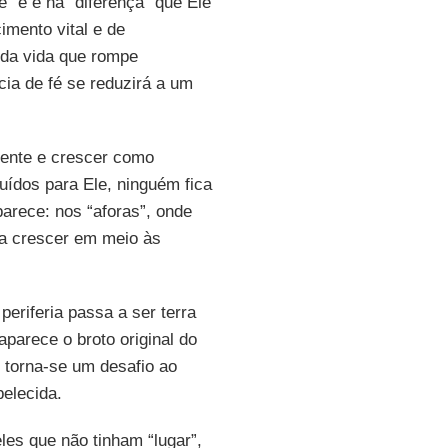
e” e é na “diferença” que Ele
mento vital e de
 da vida que rompe
cia de fé se reduzirá a um
mente e crescer como
uídos para Ele, ninguém fica
aparece: nos “aforas”, onde
 a crescer em meio às
periferia passa a ser terra
 aparece o broto original do
 torna-se um desafio ao
elecida.
es que não tinham “lugar”,