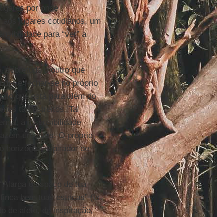
lugares por onde
r aos lugares cotidianos, um
ensibilidade para “ver” a
, sobretudo o outro que
ender e fechar-se no próprio
uilo que está para além do
ntes tão estreitos. Tal
ença, à insensibilidade
fazem urgentes. O próprio
o horizonte inspirador de
 “Alarga o espaço de tua
finca bem tuas estacas” (Is.
o de afeto, de inspiração,