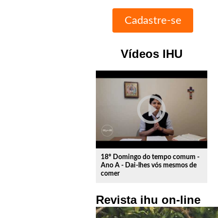
Vídeos IHU
play_circle_outline
18º Domingo do tempo comum -
Ano A - Dai-lhes vós mesmos de
comer
Revista ihu on-line