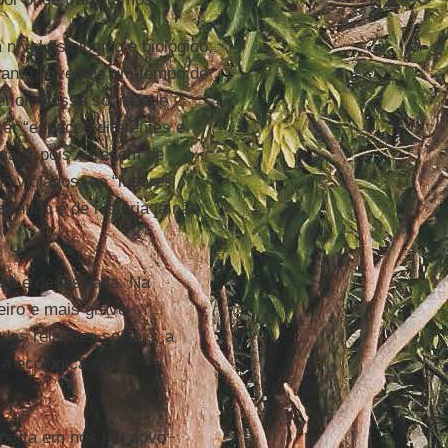
vel fisiológico e biológico,
ntanto, vivemos um tempo de
erior. Nossa sociedade
er “espaços diferentes e
 mais, pois carecem de
o violados, os “lugares
entido e de história já não
sa e desastrada. Na
eiro e mais grave
as relações sociais, a
za ecológica e o
sperta em nós um novo