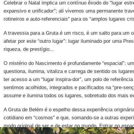
Celebrar o Natal implica um contínuo êxodo do “lugar estre
expansivo e unificador”; ali vivemos uma permanente trav
rotineiros e auto-referenciais” para os “amplos lugares cris
A travessia para a Gruta é um risco, é um salto para um ou
afetar por este “outro lugar”: lugar iluminado por uma Pr
riqueza, de prestígio...
O mistério do Nascimento é profundamente “espacial”: um 
questiona, ilumina, vitaliza e carrega de sentido os lugare
ter acesso a um “lugar inspira-dor”, um polo de referência
sentimos acolhidos, integrados e pacificados na “pre-senç
assume e ilumina todos os lugares, sobretudo dos mais e
A Gruta de Belém é o espelho dessa experiência originári
cotidiano em “cosmos” e que, somando-se a outras experi
modo original de ser e de estar no mundo. Entrar no esp
configura e ordena, de modo novo e diferente, os lugares 