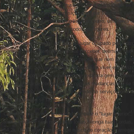
“olhar” para perceber, com mais nitidez e intensidade, os 
transitamos, uma nova disposição para dar sentido e valo
olhar solidário para perceber o lugar do outro, uma nova s
Presença d’Aquele que ocupa todos os lugares.
Não é comum prestar atenção ao lugar ocupado pelo outro
pensa e sente diferente; é normal perceber, delimitar, def
lugar. Isso se faz de maneira tão zelosa que nem se vê aq
próprio lugar. São grandes os riscos de se viver em horizo
estreiteza aprisiona a solidariedade e dá margem à indifer
social, à falta de compromisso com as mudanças que se 
lugar se torna uma couraça e o sentido do serviço some d
tudo aquilo que se faz.
O profeta Isaías nos recomenda ampliar o “lugar interior”:
tenda, estende sem medo tuas lonas, alonga tuas cordas, 
54,2). Um “lugar sagrado” que nasce do coração, carregad