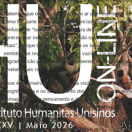
Sabemos que o espaço faz parte do ar que respiramos em ní
como faz parte das nossas experiências interiores. No e
confusão de “lugares”, consequência de uma confusão int
parece estar indo à deriva porque não sabe mais reconhec
vitais”, porque tudo se torna igual e os lugares não falam
sentido e se revelam como lugares vazios. Os espaços sã
sagrados” são profanados, os “ambientes” carregados de s
revelam mais nada...
Esse é o primeiro sintoma de uma visão humana desastro
insignificância e no achatamento dos espaços está o prim
esmagamento do pensamento e da consciência, a ruptura d
indiferença para com o lugar do outro que é diferente, frie
definhamento das experiências religiosas.
Descer ao lugar da Gruta para encontrar uma Criança de