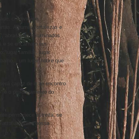
ade, criatividade,
rtas. Algumas fortalezas e
”, abrasados e iluminados
s e se encarnam em
 lugar familiar, lugar
rabalho... um lugar nobre que
 será capaz de ir ao encontro
o” é o prolongamento do
nte permanece estreita, se
 atrofiadas, se nossa