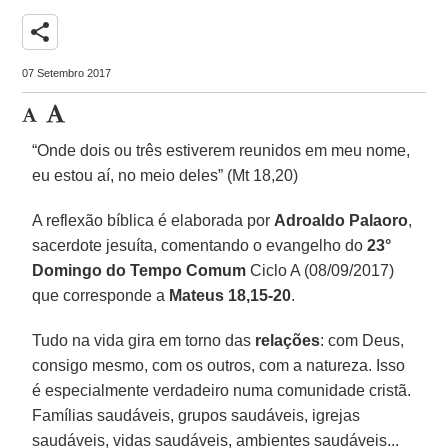
share
07 Setembro 2017
“Onde dois ou três estiverem reunidos em meu nome,
eu estou aí, no meio deles” (Mt 18,20)
A reflexão bíblica é elaborada por
Adroaldo Palaoro
,
sacerdote jesuíta, comentando o evangelho do
23°
Domingo do Tempo Comum
Ciclo A (08/09/2017)
que corresponde a
Mateus 18,15-20
.
Tudo na vida gira em torno das
relações
: com Deus,
consigo mesmo, com os outros, com a natureza. Isso
é especialmente verdadeiro numa comunidade cristã.
Famílias saudáveis, grupos saudáveis, igrejas
saudáveis, vidas saudáveis, ambientes saudáveis...