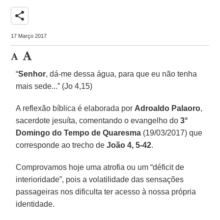
share
17 Março 2017
“
Senhor
, dá-me dessa água, para que eu não tenha
mais sede...” (Jo 4,15)
A reflexão bíblica é elaborada por
Adroaldo Palaoro
,
sacerdote jesuíta, comentando o evangelho do
3°
Domingo do Tempo de Quaresma
(19/03/2017) que
corresponde ao trecho de
João 4, 5-42
.
Comprovamos hoje uma atrofia ou um “déficit de
interioridade”, pois a volatilidade das sensações
passageiras nos dificulta ter acesso à nossa própria
identidade.