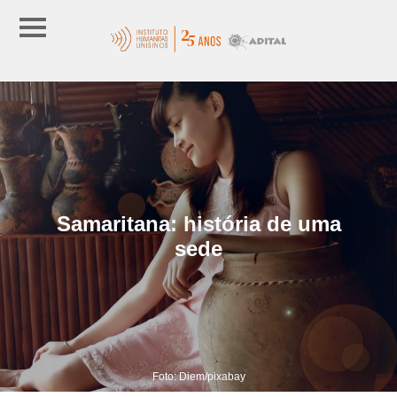
Samaritana: história de uma
sede
Foto: Diem/pixabay