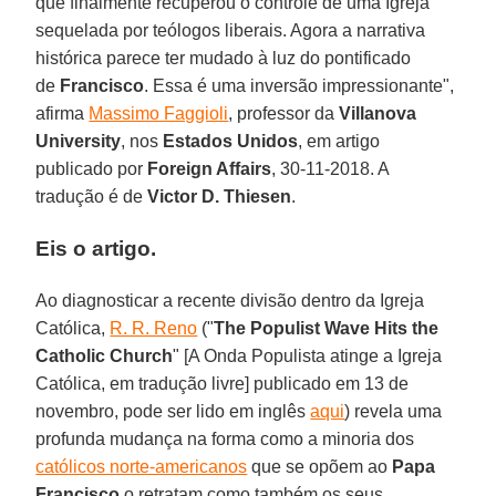
que finalmente recuperou o controle de uma Igreja
sequelada por teólogos liberais. Agora a narrativa
histórica parece ter mudado à luz do pontificado
de
Francisco
. Essa é uma inversão impressionante",
afirma
Massimo Faggioli
, professor da
Villanova
University
, nos
Estados Unidos
, em artigo
publicado por
Foreign Affairs
, 30-11-2018. A
tradução é de
Victor D. Thiesen
.
Eis o artigo.
Ao diagnosticar a recente divisão dentro da Igreja
Católica,
R. R. Reno
("
The Populist Wave Hits the
Catholic Church
" [A Onda Populista atinge a Igreja
Católica, em tradução livre] publicado em 13 de
novembro, pode ser lido em inglês
aqui
) revela uma
profunda mudança na forma como a minoria dos
católicos norte-americanos
que se opõem ao
Papa
Francisco
o retratam como também os seus