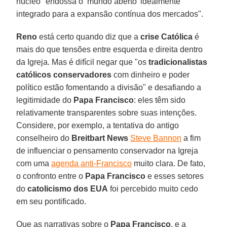
núcleo "endossa o ‘mundo aberto’ idealmente
integrado para a expansão contínua dos mercados".
Reno
está certo quando diz que a
crise Católica
é
mais do que tensões entre esquerda e direita dentro
da Igreja. Mas é difícil negar que "os
tradicionalistas
católicos
conservadores
com dinheiro e poder
político estão fomentando a divisão" e desafiando a
legitimidade do
Papa Francisco
: eles têm sido
relativamente transparentes sobre suas intenções.
Considere, por exemplo, a tentativa do antigo
conselheiro do
Breitbart News
Steve Bannon
a fim
de influenciar o pensamento conservador na Igreja
com uma
agenda anti-Francisco
muito clara. De fato,
o confronto entre o
Papa Francisco
e esses setores
do
catolicismo dos EUA
foi percebido muito cedo
em seu pontificado.
Que as narrativas sobre o
Papa Francisco
, e a