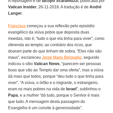
A reportagem é de
Iacopo Scaramuzzi
, publicada por
Vatican Insider
, 26-11-2018. A tradução é de
André
Langer
.
Francisco
começou a sua reflexão pelo episódio
evangélico da viúva pobre que deposita duas
moedas, isto é, “tudo o que ela tinha para viver”, como
oferenda ao templo; ao contrário dos ricos, que
doaram parte do que tinham de sobra. “Eles não são
maus”, esclareceu
Jorge Mario Bergoglio
, segundo
indicou o sítio
Vatican News
, “parecem ser pessoas
boas que vão ao Templo dar uma oferta”, mas a viúva
dá mais que todos, porque “deu tudo o que tinha para
viver”. “A viúva, o órfão e o migrante, o estrangeiro,
eram os mais pobres na vida de
Israel
”, sublinhou o
Papa
, e a mulher “dá tudo, porque o Senhor é mais
que tudo. A mensagem desta passagem do
Evangelho é um convite à generosidade”.