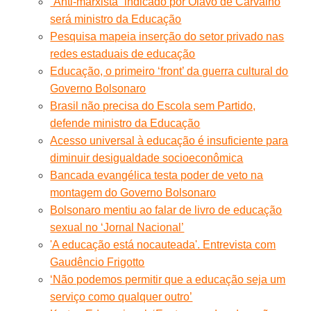
“Anti-marxista” indicado por Olavo de Carvalho
será ministro da Educação
Pesquisa mapeia inserção do setor privado nas
redes estaduais de educação
Educação, o primeiro ‘front’ da guerra cultural do
Governo Bolsonaro
Brasil não precisa do Escola sem Partido,
defende ministro da Educação
Acesso universal à educação é insuficiente para
diminuir desigualdade socioeconômica
Bancada evangélica testa poder de veto na
montagem do Governo Bolsonaro
Bolsonaro mentiu ao falar de livro de educação
sexual no ‘Jornal Nacional’
'A educação está nocauteada'. Entrevista com
Gaudêncio Frigotto
‘Não podemos permitir que a educação seja um
serviço como qualquer outro’