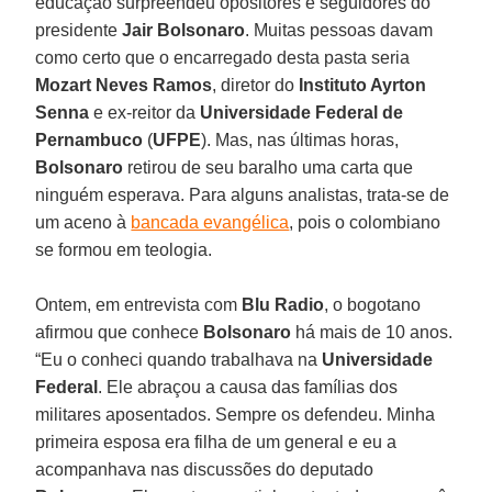
educação surpreendeu opositores e seguidores do
presidente
Jair Bolsonaro
. Muitas pessoas davam
como certo que o encarregado desta pasta seria
Mozart Neves Ramos
, diretor do
Instituto Ayrton
Senna
e ex-reitor da
Universidade Federal de
Pernambuco
(
UFPE
). Mas, nas últimas horas,
Bolsonaro
retirou de seu baralho uma carta que
ninguém esperava. Para alguns analistas, trata-se de
um aceno à
bancada evangélica
, pois o colombiano
se formou em teologia.
Ontem, em entrevista com
Blu Radio
, o bogotano
afirmou que conhece
Bolsonaro
há mais de 10 anos.
“Eu o conheci quando trabalhava na
Universidade
Federal
. Ele abraçou a causa das famílias dos
militares aposentados. Sempre os defendeu. Minha
primeira esposa era filha de um general e eu a
acompanhava nas discussões do deputado